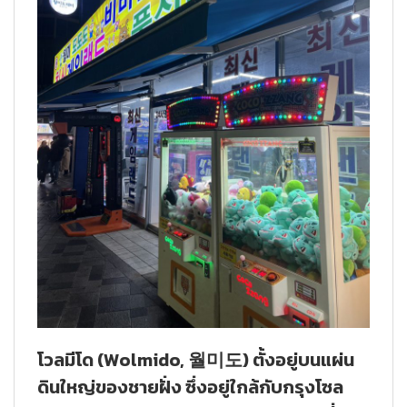
โวลมีโด (Wolmido, 월미도) ตั้งอยู่บนแผ่น
ดินใหญ่ของชายฝั่ง ซึ่งอยู่ใกล้กับกรุงโซล