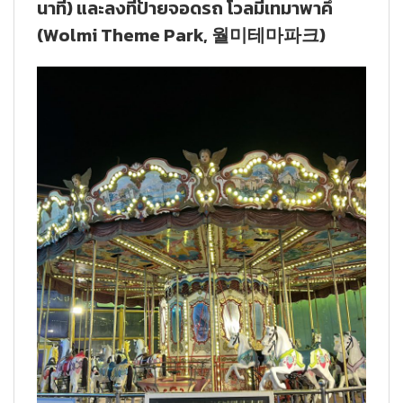
นาที) และลงที่ป้ายจอดรถ โวลมีเทมาพาคึ
(Wolmi Theme Park, 월미테마파크)