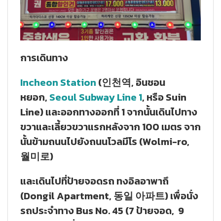
การเดินทาง
Incheon Station
(인천역, อินชอน
หยอก,
Seoul Subway Line 1
, หรือ Suin
Line) และออกทางออกที่ 1 จากนั้นเดินไปทาง
ขวาและเลี้ยวขวาแรกหลังจาก 100 เมตร จาก
นั้นข้ามถนนไปยังถนนโวลมีโร (Wolmi-ro,
월미로)
และเดินไปที่ป้ายจอดรถ ทงอิลอาพาถึ
(Dongil Apartment, 동일 아파트) เพื่อนั่ง
รถประจำทาง Bus No. 45 (7 ป้ายจอด, 9