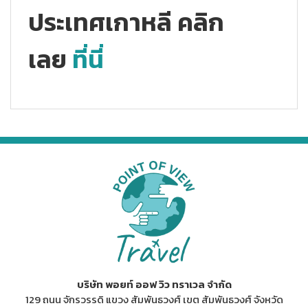
ประเทศเกาหลี คลิก
เลย
ที่นี่
บริษัท พอยท์ ออฟ วิว ทราเวล จำกัด
129 ถนน จักรวรรดิ แขวง สัมพันธวงศ์ เขต สัมพันธวงศ์ จังหวัด