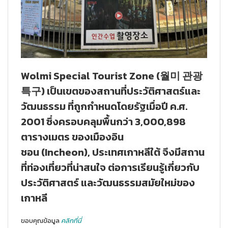
Wolmi Special Tourist Zone (월미 관광
특구) เป็นเขตของสถานที่ประวัติศาสตร์และ
วัฒนธรรม ที่ถูกกำหนดโดยรัฐเมื่อปี ค.ศ.
2001 ซึ่งครอบคลุมพื้นกว่า 3,000,898
ตารางเมตร ของเมืองอิน
ชอน (Incheon), ประเทศเกาหลีใต้ จึงมีสถาน
ที่ท่องเที่ยวที่น่าสนใจ ต่อการเรียนรู้เกี่ยวกับ
ประวัติศาสตร์ และวัฒนธรรมสมัยใหม่ของ
เกาหลี
ขอบคุณข้อมูล
คลิกที่นี่