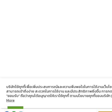
บริษัทใช้คุกกี้เพื่อเพิ่มประสบการณ์และความพึงพอใจในการใช้งานเว็บไซต
สามารถเข้าถึงง่าย สะดวกในการใช้งาน และมีประสิทธิภาพยิ่งขึ้น การก
“ยอมรับ” ถือว่าคุณได้อนุญาตให้เราใช้คุกกี้ ตามนโยบายคุกกี้ของบริษัท
More
ยอมรับ