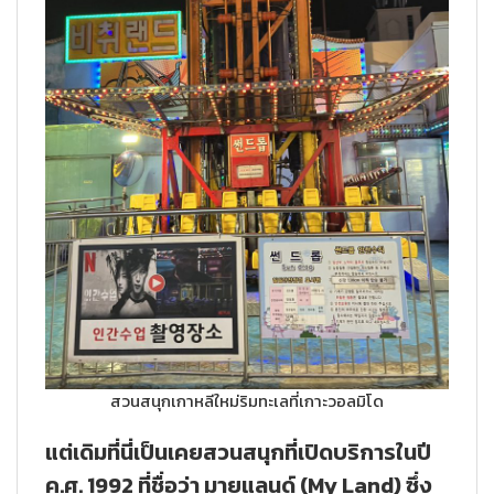
สวนสนุกเกาหลีใหม่ริมทะเลที่เกาะวอลมิโด
แต่เดิมที่นี่เป็นเคยสวนสนุกที่เปิดบริการในปี
ค.ศ. 1992 ที่ชื่อว่า มายแลนด์ (My Land) ซึ่ง