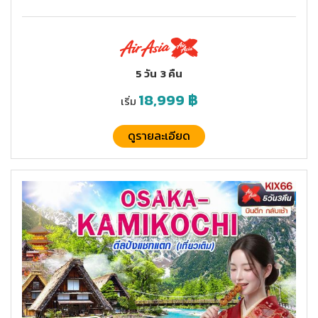
5 วัน
3 คืน
18,999
฿
เริ่ม
ดูรายละเอียด