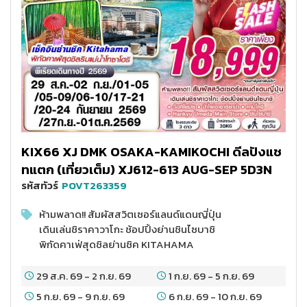
KIX66 XJ DMK OSAKA-KAMIKOCHI ดีลปังแช
ทแตก (เที่ยวเต็ม) XJ612-613 AUG-SEP 5D3N
รหัสทัวร์
POVT263359
ห้ามพลาด!! สัมผัสสวิตเซอร์แลนด์แดนญี่ปุ่น
เดินเล่นชิราคาวาโกะ ช้อปปิ้งย่านชินไซบาชิ
พิกัดคาเฟ่สุดชิลย่านชิค KITAHAMA
29 ส.ค. 69
-
2 ก.ย. 69
1 ก.ย. 69
-
5 ก.ย. 69
5 ก.ย. 69
-
9 ก.ย. 69
6 ก.ย. 69
-
10 ก.ย. 69