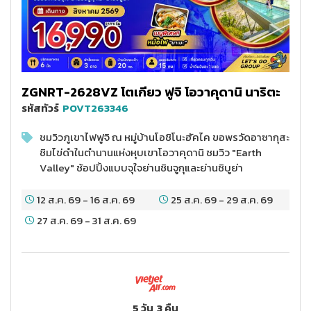
ZGNRT-2628VZ โตเกียว ฟูจิ โอวาคุดานิ นาริตะ
รหัสทัวร์
POVT263346
ชมวิวภูเขาไฟฟูจิ ณ หมู่บ้านโอชิโนะฮัคไค ขอพรวัดอาซากุสะ
ชิมไข่ดำในตำนานแห่งหุบเขาโอวาคุดานิ ชมวิว "Earth
Valley" ช้อปปิ้งแบบจุใจย่านชินจูกุและย่านชิบูย่า
12 ส.ค. 69
-
16 ส.ค. 69
25 ส.ค. 69
-
29 ส.ค. 69
27 ส.ค. 69
-
31 ส.ค. 69
5 วัน
3 คืน