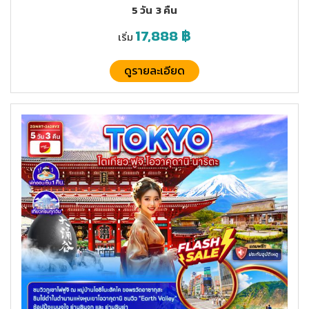
5 วัน
3 คืน
17,888
฿
เริ่ม
ดูรายละเอียด