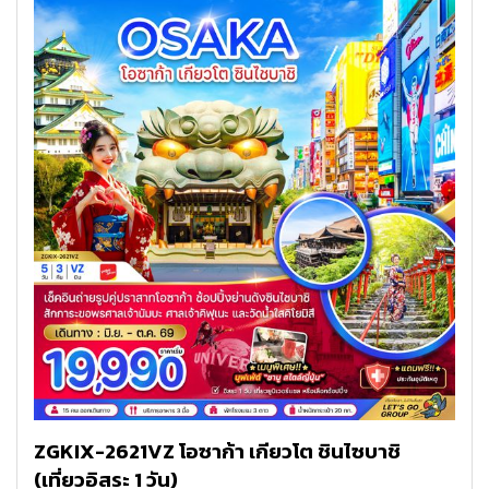
ZGKIX-2621VZ โอซาก้า เกียวโต ชินไซบาชิ
(เที่ยวอิสระ 1 วัน)