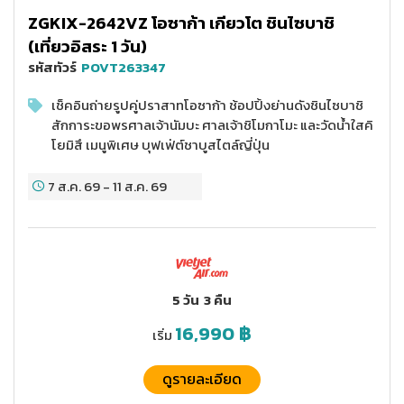
ZGKIX-2642VZ โอซาก้า เกียวโต ชินไซบาชิ
(เที่ยวอิสระ 1 วัน)
รหัสทัวร์
POVT263347
เช็คอินถ่ายรูปคู่ปราสาทโอซาก้า ช้อปปิ้งย่านดังชินไซบาชิ
สักการะขอพรศาลเจ้านัมบะ ศาลเจ้าชิโมกาโมะ และวัดน้ำใสคิ
โยมิสึ เมนูพิเศษ บุฟเฟ่ต์ชาบูสไตล์ญี่ปุ่น
7 ส.ค. 69
-
11 ส.ค. 69
5 วัน
3 คืน
16,990
฿
เริ่ม
ดูรายละเอียด