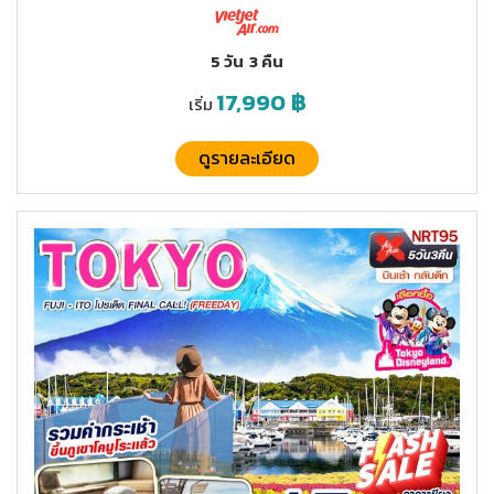
5 วัน
3 คืน
17,990
฿
เริ่ม
ดูรายละเอียด