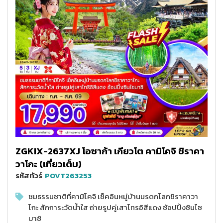
ZGKIX-2637XJ โอซาก้า เกียวโต คามิโคจิ ชิราคา
วาโกะ (เที่ยวเต็ม)
รหัสทัวร์
POVT263253
ชมธรรมชาติที่คามิโคจิ เช็คอินหมู่บ้านมรดกโลกชิราคาวา
โกะ สักการะวัดน้ำใส ถ่ายรูปคู่เสาโทรอิสีแดง ช้อปปิ้งชินไซ
บาชิ