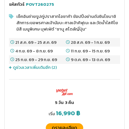
รหัสทัวร์
POVT260275
เช็คอินถ่ายรูปคู่ปราสาทโอซาก้า ช้อปปิ้งย่านดังซินไซบาชิ
สักการะขอพรศาลเจ้านัมบะ ศาลเจ้าคิฟุเนะ และวัดน้ำใสคิโย
มิสึ เมนูพิเศษ บุฟเฟ่ต์ “ชาบู สไตล์ญี่ปุ่น”
21 ส.ค. 69
-
25 ส.ค. 69
28 ส.ค. 69
-
1 ก.ย. 69
4 ก.ย. 69
-
8 ก.ย. 69
11 ก.ย. 69
-
15 ก.ย. 69
25 ก.ย. 69
-
29 ก.ย. 69
9 ต.ค. 69
-
13 ต.ค. 69
ดูช่วงเวลาเพิ่มเติมอีก (
2
)
5 วัน
3 คืน
16,990
฿
เริ่ม
ดูรายละเอียด