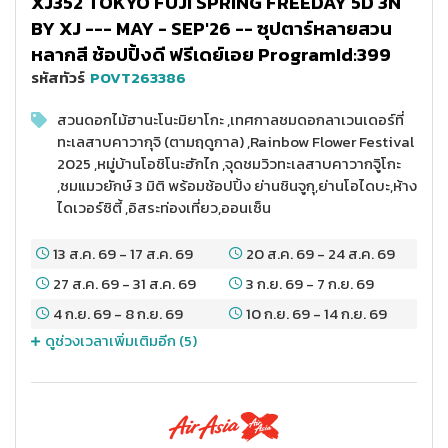
XJ352 TOKYO FUJI SPRING FREEDAY 5D 3N
BY XJ --- MAY - SEP'26 -- ซุปตาร์หลายสวน
หลากสี ช้อปปิ้งดี ฟรีเดย์เอย ProgramId:399
รหัสทัวร์
POVT263386
สวนดอกไม้ฮานะโนะมิยาโกะ ,เทศกาลชมดอกลาเวนเดอร์ที่
ทะเลสาบคาวากุจิ (ตามฤดูกาล) ,Rainbow Flower Festival
2025 ,หมู่บ้านโอชิโนะฮักไก ,จุดชมวิวทะเลสาบคาวากจูิโกะ
,ชมแมวยักษ์ 3 มิติ พร้อมช้อปปิ้ง ย่านชินจูกุ,ย่านโอไดบะ,ห้าง
ไดเวอร์ซิตี้ ,อิสระท่องเที่ยว,ออนเซ็น
13 ส.ค. 69
-
17 ส.ค. 69
20 ส.ค. 69
-
24 ส.ค. 69
27 ส.ค. 69
-
31 ส.ค. 69
3 ก.ย. 69
-
7 ก.ย. 69
4 ก.ย. 69
-
8 ก.ย. 69
10 ก.ย. 69
-
14 ก.ย. 69
ดูช่วงเวลาเพิ่มเติมอีก (
5
)