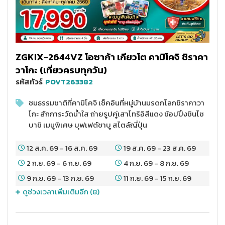
ZGKIX-2644VZ โอซาก้า เกียวโต คามิโคจิ ชิราคา
วาโกะ (เที่ยวครบทุกวัน)
รหัสทัวร์
POVT263382
ชมธรรมชาติที่คามิโคจิ เช็คอินที่หมู่บ้านมรดกโลกชิราคาวา
โกะ สักการะวัดน้ำใส ถ่ายรูปคู่เสาโทริอิสีแดง ช้อปปิ้งชินไซ
บาชิ เมนูพิเศษ บุฟเฟต์ชาบู สไตล์ญี่ปุ่น
12 ส.ค. 69
-
16 ส.ค. 69
19 ส.ค. 69
-
23 ส.ค. 69
2 ก.ย. 69
-
6 ก.ย. 69
4 ก.ย. 69
-
8 ก.ย. 69
9 ก.ย. 69
-
13 ก.ย. 69
11 ก.ย. 69
-
15 ก.ย. 69
ดูช่วงเวลาเพิ่มเติมอีก (
8
)