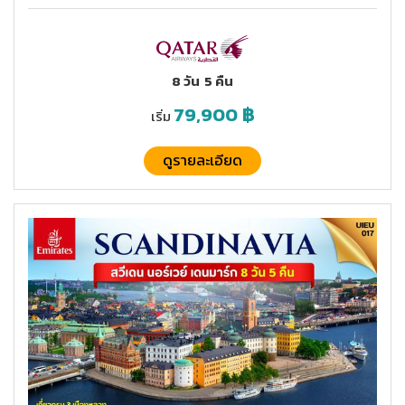
8 วัน
5 คืน
79,900
฿
เริ่ม
ดูรายละเอียด