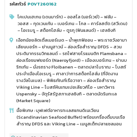
รหัสทัวร์
POVT260162
โคเปนเฮเกน (เดนมาร์ก) – ออสโล (นอร์เวย์) – ฟลัม –
วอสส – กุดเวนเก้น – เบอร์เกน – โกล – คาร์ลสตัด (สวีเดน)
– โอเรบรู – สต็อกโฮล์ม – ตูรกุ (ฟินแลนด์) – เฮลซิงกิ
เงือกน้อยลิตเติ้ลเมอร์เมด – น้ำพุเกฟิออน – พระราชวังอามา
เลียนบอร์ก – ย่านนูฮาวน์ – ล่องเรือสำราญ DFDS – สวน
ประติมากรรมวิกแลนด์ – รถไฟสายโรแมนติก Flamsbana –
ล่องเรือชมฟยอร์ด (Naeroyfjord) – เมืองเบอร์เกน – ย่านบ
ริกเก้น – นั่งรถราง Floibanen – ตลาดปลาโบราณ – โบสถ์
ประจำเมืองโอเรบรู – ศาลาว่าการสต็อกโฮล์ม (ที่จัดงาน
รางวัลโนเบล) – พิพิธภัณฑ์เรือวาซา – ล่องเรือสำราญ
Viking Line – โบสถ์หินเทมเปอเลียวคิโอ – มหาวิหาร
Uspensky – จัตุรัสรัฐสภาเฮลซิงกิ – ตลาดนัดริมทะเล
(Market Square)
มื้อพิเศษ : บุฟเฟต์อาหารทะเลสแกนดิเนเวียน
(Scandinavian Seafood Buffet) พร้อมเครื่องดื่มบนเรือ
สำราญ DFDS และ Viking Line – เมนูสเต็กปลาแซลมอน