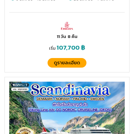
11 วัน
8 คืน
107,700
฿
เริ่ม
ดูรายละเอียด