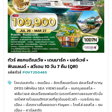
ทัวร์ สแกนดิเนเวีย × เดนมาร์ก × นอร์เวย์ ×
ฟินแลนด์ × สวีเดน 10 วัน 7 คืน (QR)
รหัสทัวร์
POVT250465
โคเปนเฮเก้น – ชมเมือง – ลิตเติ้ลเมอร์เมด ล่องเรือสำราญ
DFDS (พักห้อง SEA VIEW) ออสโล – ชมกรุงออสโล –
ฟลัม/วอส ล่องเรือชมฟจอร์ด (มรดกโลกทางธรรมชาติ) นั่ง
รถไฟสายโรแมนติก(สวยที่สุดในนอร์เวย์) – เบอร์เกน ชม
เมือง – นั่งรถรางขึ้นยอดเขา Floyen – โกลโล่ ออสโล – ชม
เมือง – คาร์ลสตัด