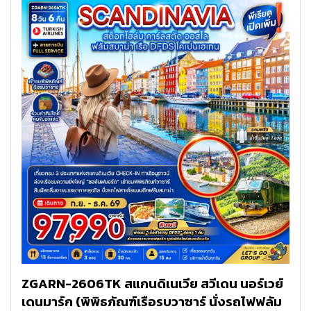
ZGARN-2606TK สแกนดิเนเวีย สวีเดน นอร์เวย์
เดนมาร์ก (พิพิธภัณฑ์เรือรบวาซาร์ นั่งรถไฟฟลัม