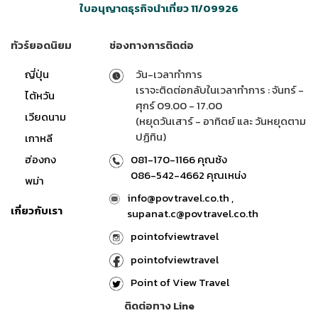
ใบอนุญาตธุรกิจนำเที่ยว 11/09926
ทัวร์ยอดนิยม
ช่องทางการติดต่อ
ญี่ปุ่น
วัน-เวลาทำการ
เราจะติดต่อกลับในเวลาทำการ : จันทร์ -
ไต้หวัน
ศุกร์ 09.00 - 17.00
เวียดนาม
(หยุดวันเสาร์ - อาทิตย์ และ วันหยุดตาม
ปฏิทิน)
เกาหลี
ฮ่องกง
081-170-1166 คุณซ้ง
086-542-4662 คุณเหน่ง
พม่า
info@povtravel.co.th ,
เกี่ยวกับเรา
supanat.c@povtravel.co.th
pointofviewtravel
pointofviewtravel
Point of View Travel
ติดต่อทาง Line