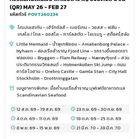
(QR) MAY 26 - FEB 27
รหัสทัวร์
POVT260234
โคเปนเฮเก้น – เฮิร์ทชัลส์ – เบอร์เกน – วอสส – ฟลัม –
เกลโล / โกล – ออสโล – คาร์ลสตัด – โอเรบรู – สต๊อคโฮล์ม
Little Mermaid – น้ำพุเกฟิออน – Amalienborg Palace –
Nyhavn – ล่องเรือสำราญ Fjord Line – รถรางขึ้นยอดเขา
ฟลอเยน – Bryggen – Flam Railway – Nærøyfjord – สวน
ประติมากรรมวิกแลนด์ – Holmenkollen Ski Jump – ถนน
คาร์ล โจฮาน – Orebro Castle – Gamla Stan – City Hall
Stockholm – Drottninggatan
เมนูอาหารพิเศษ : มื้อค่ำบนเรือสำราญ บุฟเฟต์อาหารทะเล
Scandinavian Seafood
12 ส.ค. 69
-
19 ส.ค. 69
23 ก.ย. 69
-
30 ก.ย. 69
4 ต.ค. 69
-
11 ต.ค. 69
18 ต.ค. 69
-
25 ต.ค. 69
8 พ.ย. 69
-
15 พ.ย. 69
21 มี.ค. 70
-
28 มี.ค. 70