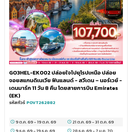
GO3HEL-EK002 ปล่อยใจไปยุโรปเหนือ ปล่อย
จอยสแกนดิเนเวีย ฟินแลนด์ - สวีเดน – นอร์เวย์ -
เดนมาร์ก 11 วัน 8 คืน โดยสายการบิน Emirates
(EK)
รหัสทัวร์
POVT262882
9 ต.ค. 69
-
19 ต.ค. 69
21 ต.ค. 69
-
31 ต.ค. 69
9 ธ.ค. 69
-
19 ธ.ค. 69
28 ธ.ค. 69
-
7 ม.ค. 70