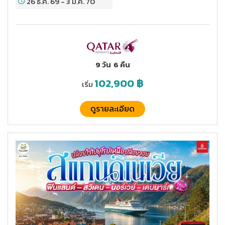
26 ธ.ค. 69
-
3 ม.ค. 70
9 วัน
6 คืน
102,900
฿
เริ่ม
ดูรายละเอียด