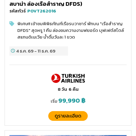
สบาน่า ล่องเรือสำราญ DFDS)
รหัสทัวร์
POVT262016
พิเศษ!! เข้าชมพิพิธภัณฑ์เรือรบวาซาร์ พักบน "เรือสำราญ
DFDS" สุดหรู 1 คืน ล่องชมความงามฟยอร์ด บุฟเฟต์สไตล์
สแกนดิเนเวีย น้ำดื่มวันละ 1 ขวด
4 ธ.ค. 69
-
11 ธ.ค. 69
8 วัน
6 คืน
99,990
฿
เริ่ม
ดูรายละเอียด