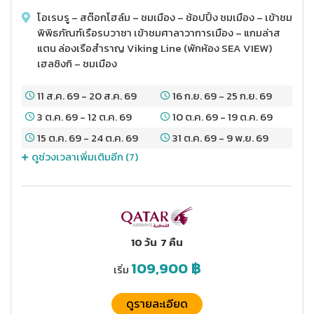
โอเรบรู – สต๊อกโฮล์ม – ชมเมือง – ช้อปปิ้ง ชมเมือง – เข้าชม
พิพิธภัณฑ์เรือรบวาซา เข้าชมศาลาวาการเมือง – แกมล่าส
แตน ล่องเรือสำราญ Viking Line (พักห้อง SEA VIEW)
เฮลซิงกิ – ชมเมือง
11 ส.ค. 69
-
20 ส.ค. 69
16 ก.ย. 69
-
25 ก.ย. 69
3 ต.ค. 69
-
12 ต.ค. 69
10 ต.ค. 69
-
19 ต.ค. 69
15 ต.ค. 69
-
24 ต.ค. 69
31 ต.ค. 69
-
9 พ.ย. 69
ดูช่วงเวลาเพิ่มเติมอีก (
7
)
10 วัน
7 คืน
109,900
฿
เริ่ม
ดูรายละเอียด