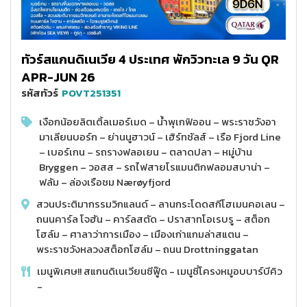
ทัวร์สแกนดิเนเวีย 4 ประเทศ พักวิวทะเล 9 วัน QR
APR-JUN 26
รหัสทัวร์
POVT251351
เงือกน้อยลิตเติ้ลเมอร์เมด – น้ำพุเกฟิออน – พระราชวังอา
มาเลียนบอร์ก – ย่านนูฮาวน์ – เฮิร์ทชัลส์ – เรือ Fjord Line
– เบอร์เกน – รถรางฟลอเยน – ตลาดปลา – หมู่บ้าน
Bryggen – วอสส – รถไฟสายโรแมนติกฟลอมสบาน่า –
ฟลัม – ล่องเรือชม Nærøyfjord
สวนประติมากรรมวิกแลนด์ – ลานกระโดดสกีโฮเมนคอเลน –
ถนนคาร์ล โจฮัน – คาร์ลสตัด – ปราสาทโอเรบรู – สต็อก
โฮล์ม – ศาลาว่าการเมือง – เมืองเก่าแกมล่าสแตน –
พระราชวังหลวงสต็อกโฮล์ม – ถนน Drottninggatan
เมนูพิเศษ!! สแกนดิเนเวียนซีฟู๊ด - เมนูซี่โครงหมูอบบาร์บีคิว
-