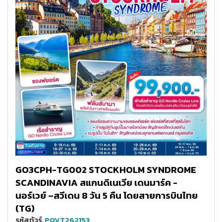
GO3CPH-TG002 STOCKHOLM SYNDROME
SCANDINAVIA สแกนดิเนเวีย เดนมาร์ค -
นอร์เวย์ –สวีเดน 8 วัน 5 คืน โดยสายการบินไทย
(TG)
รหัสทัวร์
POVT262153