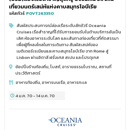
เที่ยวมนตร์เสน่ห์แห่งคาบสมุทรไอบีเรีย
รหัสทัวร์
POVT263350
สัมผัสประสบการณ์ล่องเรือระดับลักชัวรี Oceania
Cruises เรือสำราญที่ได้รับการยอมรับในด้านบริการอันเป็น
เลิศ ห้องอาหารระดับโลก และเส้นทางท่องเที่ยวที่คัดสรรมา
เพื่อผู้ที่หลงใหลในการเดินทาง สัมผัสเสน่ห์ของ
เมดิเตอร์เรเนียนและคาบสมุทรไอบีเรีย จาก Rome สู่
Lisbon ผ่านอิตาลี ฝรั่งเศส สเปน และโปรตุเกส
ช้อปปิ้งร้านท้องถิ่น, โบสถ์, อารายธรรมโบราณ, สถานที่
ประวัติศาสตร์
อาหารท้องถิ่น, อาหารบนเรือ, อาหารทะเล
4 ม.ค. 70
-
14 ม.ค. 70