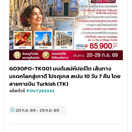
GO3OPO-TK001 มนต์เสน่ห์ปอร์โต เส้นทาง
มรดกโลกสู่เกาดี โปรตุเกส สเปน 10 วัน 7 คืน โดย
สายการบิน Turkish (TK)
รหัสทัวร์
POVT263242
20 ก.ย. 69
-
29 ก.ย. 69