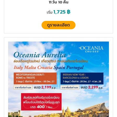
11 วัน
10 คืน
1,725
฿
เริ่ม
ดูรายละเอียด