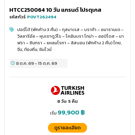
HTCC250064 10 วัน แกรนด์ โปรตุเกส
รหัสทัวร์
POVT262494
ปอร์โต้ (พักค้าง 3 คืน) – กุสมาเรส – บราก้า – อมารานเต -
วิลลารีอัล – หุบเขาดูว์โร – โคอิมบรา โทม่า – ออบิโดส – มา
ฟรา – ซินทรา – แหลมโรกา – ลิสบอน (พักค้าง 2 คืน) ไทย,
จีน, ท้องถิ่น, ชิมไวน์
8 ต.ค. 69
-
15 ต.ค. 69
8 วัน
5 คืน
99,900
฿
เริ่ม
ดูรายละเอียด