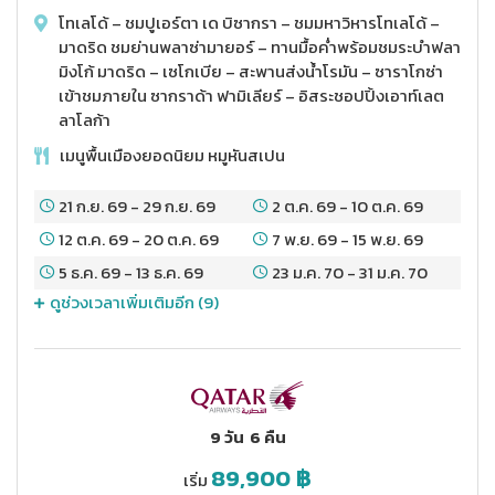
โทเลโด้ – ชมปูเอร์ตา เด บิซากรา – ชมมหาวิหารโทเลโด้ –
มาดริด ชมย่านพลาซ่ามายอร์ – ทานมื้อค่ำพร้อมชมระบำฟลา
มิงโก้ มาดริด – เซโกเบีย – สะพานส่งน้ำโรมัน – ซาราโกซ่า
เข้าชมภายใน ซากราด้า ฟามิเลียร์ – อิสระชอปปิ้งเอาท์เลต
ลาโลก้า
เมนูพื้นเมืองยอดนิยม หมูหันสเปน
21 ก.ย. 69
-
29 ก.ย. 69
2 ต.ค. 69
-
10 ต.ค. 69
12 ต.ค. 69
-
20 ต.ค. 69
7 พ.ย. 69
-
15 พ.ย. 69
5 ธ.ค. 69
-
13 ธ.ค. 69
23 ม.ค. 70
-
31 ม.ค. 70
ดูช่วงเวลาเพิ่มเติมอีก (
9
)
9 วัน
6 คืน
89,900
฿
เริ่ม