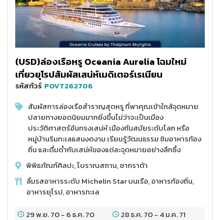
(USD)ล่องเรือหรู Oceania Aurelia โฉมใหม่
เที่ยวยุโรปสัมผัสเสน่ห์เมดิเตอร์เรเนียน
รหัสทัวร์
POVT262706
สัมผัสการล่องเรือสำราญสุดหรู ที่พาคุณเข้าใกล้จุดหมาย
ปลายทางยอดนิยมมากยิ่งขึ้นไม่ว่าจะเป็นเมือง
ประวัติศาสตร์อันทรงเสน่ห์ เมืองทันสมัยระดับโลก หรือ
หมู่บ้านริมทะเลแสนงดงาม เรียนรู้วัฒนธรรม ชิมอาหารท้อง
ถิ่น และดื่มด่ำกับเสน่ห์ของแต่ละจุดหมายอย่างลึกซึ้ง
พิพิธภัณฑ์ศิลปะ, โบราณสถาน, ซากราด้า
ลิ้มรสอาหารระดับ Michelin Star บนเรือ, อาหารท้องถิ่น,
อาหารยุโรป, อาหารทะเล
29 พ.ย. 70
-
6 ธ.ค. 70
28 ธ.ค. 70
-
4 ม.ค. 71