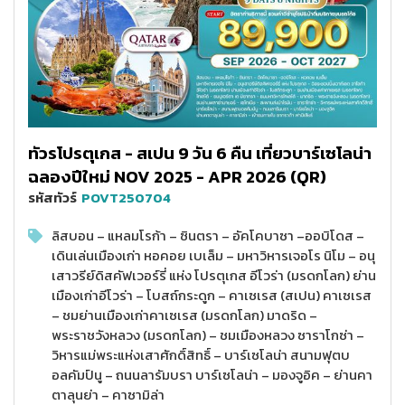
ทัวรโปรตุเกส - สเปน 9 วัน 6 คืน เที่ยวบาร์เซโลน่า
ฉลองปีใหม่ NOV 2025 - APR 2026 (QR)
รหัสทัวร์
POVT250704
ลิสบอน – แหลมโรก้า – ซินตรา – อัคโคบาซา –ออบิโดส –
เดินเล่นเมืองเก่า หอคอย เบเล็ม – มหาวิหารเจอโร นิโม – อนุ
เสาวรีย์ดิสคัฟเวอร์รี่ แห่ง โปรตุเกส อีโวร่า (มรดกโลก) ย่าน
เมืองเก่าอีโวร่า – โบสถ์กระดูก – คาเซเรส (สเปน) คาเซเรส
– ชมย่านเมืองเก่าคาเซเรส (มรดกโลก) มาดริด –
พระราชวังหลวง (มรดกโลก) – ชมเมืองหลวง ซาราโกซ่า –
วิหารแม่พระแห่งเสาศักดิ์สิทธิ์ – บาร์เซโลน่า สนามฟุตบ
อลคัมป์นู – ถนนลารัมบรา บาร์เซโลน่า – มองจูอิค – ย่านคา
ตาลุนย่า – คาซามิล่า