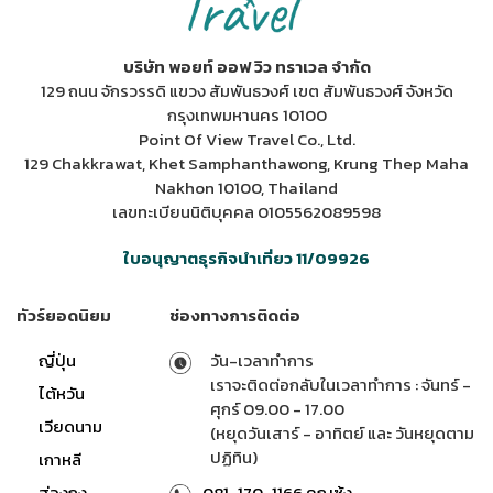
บริษัท พอยท์ ออฟ วิว ทราเวล จำกัด
129 ถนน จักรวรรดิ แขวง สัมพันธวงศ์ เขต สัมพันธวงศ์ จังหวัด
กรุงเทพมหานคร 10100
Point Of View Travel Co., Ltd.
129 Chakkrawat, Khet Samphanthawong, Krung Thep Maha
Nakhon 10100, Thailand
เลขทะเบียนนิติบุคคล 0105562089598
ใบอนุญาตธุรกิจนำเที่ยว 11/09926
ทัวร์ยอดนิยม
ช่องทางการติดต่อ
ญี่ปุ่น
วัน-เวลาทำการ
เราจะติดต่อกลับในเวลาทำการ : จันทร์ -
ไต้หวัน
ศุกร์ 09.00 - 17.00
เวียดนาม
(หยุดวันเสาร์ - อาทิตย์ และ วันหยุดตาม
ปฏิทิน)
เกาหลี
ฮ่องกง
081-170-1166 คุณซ้ง