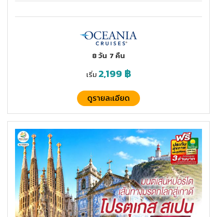
8 วัน
7 คืน
2,199
฿
เริ่ม
ดูรายละเอียด