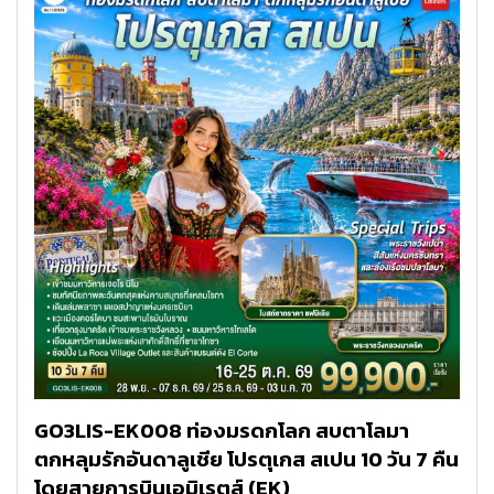
GO3LIS-EK008 ท่องมรดกโลก สบตาโลมา
ตกหลุมรักอันดาลูเชีย โปรตุเกส สเปน 10 วัน 7 คืน
โดยสายการบินเอมิเรตส์ (EK)