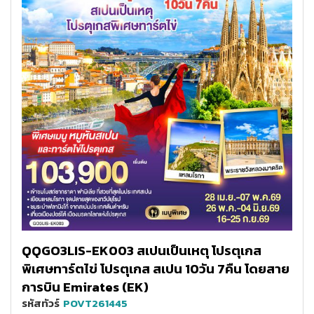
QQGO3LIS-EK003 สเปนเป็นเหตุ โปรตุเกส
พิเศษทาร์ตไข่ โปรตุเกส สเปน 10วัน 7คืน โดยสาย
การบิน Emirates (EK)
รหัสทัวร์
POVT261445