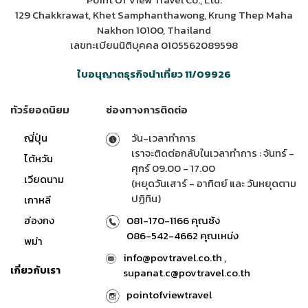
129 Chakkrawat, Khet Samphanthawong, Krung Thep Maha
Nakhon 10100, Thailand
เลขทะเบียนนิติบุคคล 0105562089598
ใบอนุญาตธุรกิจนำเที่ยว 11/09926
ทัวร์ยอดนิยม
ช่องทางการติดต่อ
ญี่ปุ่น
วัน-เวลาทำการ
เราจะติดต่อกลับในเวลาทำการ : จันทร์ -
ไต้หวัน
ศุกร์ 09.00 - 17.00
เวียดนาม
(หยุดวันเสาร์ - อาทิตย์ และ วันหยุดตาม
ปฏิทิน)
เกาหลี
ฮ่องกง
081-170-1166 คุณซ้ง
086-542-4662 คุณเหน่ง
พม่า
info@povtravel.co.th ,
เกี่ยวกับเรา
supanat.c@povtravel.co.th
pointofviewtravel