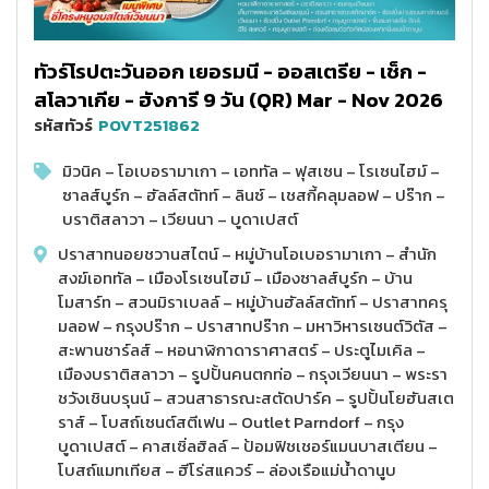
ทัวร์โรปตะวันออก เยอรมนี - ออสเตรีย - เช็ก -
สโลวาเกีย - ฮังการี 9 วัน (QR) Mar - Nov 2026
รหัสทัวร์
POVT251862
มิวนิค – โอเบอรามาเกา – เอททัล – ฟุสเซน – โรเซนไฮม์ –
ซาลส์บูร์ก – ฮัลล์สตัทท์ – ลินซ์ – เชสกี้คลุมลอฟ – ปร๊าก –
บราติสลาวา – เวียนนา – บูดาเปสต์
ปราสาทนอยชวานสไตน์ – หมู่บ้านโอเบอรามาเกา – สำนัก
สงฆ์เอททัล – เมืองโรเซนไฮม์ – เมืองซาลส์บูร์ก – บ้าน
โมสาร์ท – สวนมิราเบลล์ – หมู่บ้านฮัลล์สตัทท์ – ปราสาทครุ
มลอฟ – กรุงปร๊าก – ปราสาทปร๊าก – มหาวิหารเซนต์วิตัส –
สะพานชาร์ลส์ – หอนาฬิกาดาราศาสตร์ – ประตูไมเคิล –
เมืองบราติสลาวา – รูปปั้นคนตกท่อ – กรุงเวียนนา – พระรา
ชวังเชินบรุนน์ – สวนสาธารณะสตัดปาร์ค – รูปปั้นโยฮันสเต
ราส์ – โบสถ์เซนต์สตีเฟน – Outlet Parndorf – กรุง
บูดาเปสต์ – คาสเซิ่ลฮิลล์ – ป้อมฟิชเชอร์แมนบาสเตียน –
โบสถ์แมทเทียส – ฮีโร่สแควร์ – ล่องเรือแม่น้ำดานูบ