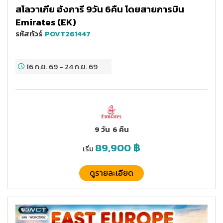
สโลวาเกีย ฮังการี 9วัน 6คืน โดยสายการบิน
Emirates (EK)
รหัสทัวร์
POVT261447
16 ก.ย. 69
-
24 ก.ย. 69
9 วัน
6 คืน
89,900
฿
เริ่ม
ดูรายละเอียด