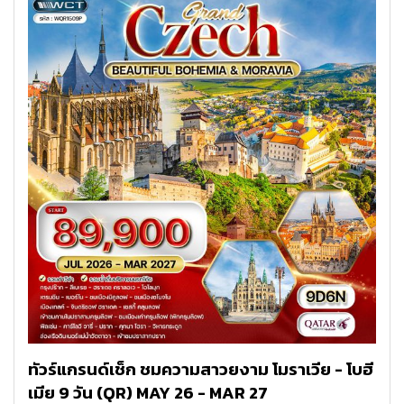
ทัวร์แกรนด์เช็ก ชมความสาวยงาม โมราเวีย - โบฮี
เมีย 9 วัน (QR) MAY 26 - MAR 27