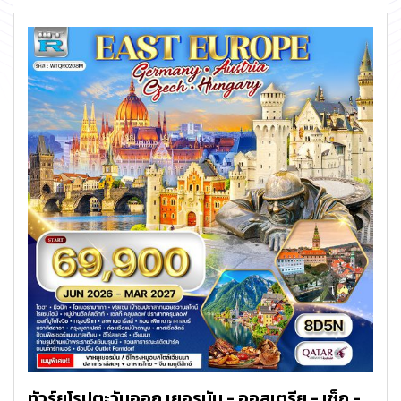
ทัวร์ยุโรปตะวันออก เยอรมัน - ออสเตรีย - เช็ก -