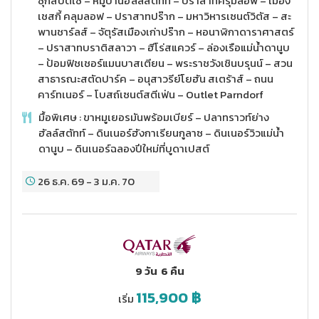
ซุกสปิตเซ่ – หมู่บ้านฮัลล์สตัทท์ – ปราสาทครุมลอฟ – เมือง
เชสกี้ คลุมลอฟ – ปราสาทปร๊าก – มหาวิหารเซนต์วิตัส – สะ
พานชาร์ลส์ – จัตุรัสเมืองเก่าปร๊าก – หอนาฬิกาดาราศาสตร์
– ปราสาทบราติสลาวา – ฮีโร่สแควร์ – ล่องเรือแม่น้ำดานูบ
– ป้อมฟิชเชอร์แมนบาสเตียน – พระราชวังเชินบรุนน์ – สวน
สาธารณะสตัดปาร์ค – อนุสาวรีย์โยฮัน สเตร้าส์ – ถนน
คาร์ทเนอร์ – โบสถ์เซนต์สตีเฟ่น – Outlet Parndorf
มื้อพิเศษ : ขาหมูเยอรมันพร้อมเบียร์ – ปลาทราวท์ย่าง
ฮัลล์สตัทท์ – ดินเนอร์ฮังกาเรียนกูลาซ – ดินเนอร์วิวแม่น้ำ
ดานูบ – ดินเนอร์ฉลองปีใหม่ที่บูดาเปสต์
26 ธ.ค. 69
-
3 ม.ค. 70
9 วัน
6 คืน
115,900
฿
เริ่ม