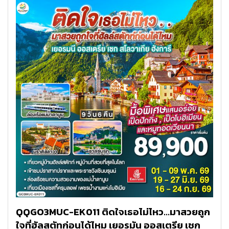
QQGO3MUC-EK011 ติดใจเธอไม่ไหว...มาสวยถูก
ใจที่ฮัลสตัทก่อนได้ไหม เยอรมัน ออสเตรีย เชก