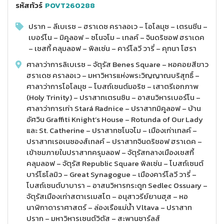
รหัสทัวร์
POVT260288
ปราก – ลีเบเรซ – ฮราเดซ คราลอเว – โอโลมุซ – เตรนชีน –
เบอร์โน – มิคูลอฟ – ซโนจโม – เทลค์ – จินดริชอฟ ฮราเดค
– เชสกี้ คลุมลอฟ – พิลเซ่น – คาร์โลวี วารี่ – คุทนา โฮรา
ศาลาว่าการลิเบเรซ – จัตุรัส Benes Square – หอคอยสีขาว
ฮราเดซ คราลอเว – มหาวิหารแห่งพระวิญญาณบริสุทธิ์ –
ศาลาว่าการโอโลมุซ – โบสถ์เซนต์มอริซ – เสาตรีเอกภาพ
(Holy Trinity) – ปราสาทเตรนซิน – อาสนวิหารเบอร์โน –
ศาลาว่าการเก่า Stará Radnice – ปราสาทมิคูลอฟ – บ้าน
อัศวิน Graffiti Knight’s House – Rotunda of Our Lady
และ St. Catherine – ปราสาทซโนจโม – เมืองเก่าเทลค์ –
ปราสาทเรอเนซองส์เทลค์ – ปราสาทจินดริชอฟ ฮราเดค –
เข้าชมภายในปราสาทครุมลอฟ – จัตุรัสกลางเมืองเชสกี้
คลุมลอฟ – จัตุรัส Republic Square พิลเซ่น – โบสถ์เซนต์
บาร์โธโลมิว – Great Synagogue – เมืองคาร์โลวี วารี่ –
โบสถ์เซนต์บาบารา – อาสนวิหารกระดูก Sedlec Ossuary –
จัตุรัสเมืองเก่าสตาเรเมสโต – อนุสาวรีย์ยานฮุส – หอ
นาฬิกาดาราศาสตร์ – ล่องเรือแม่น้ำ Vltava – ปราสาท
ปราก – มหาวิหารเซนต์วิตัส – สะพานชาร์ลส์