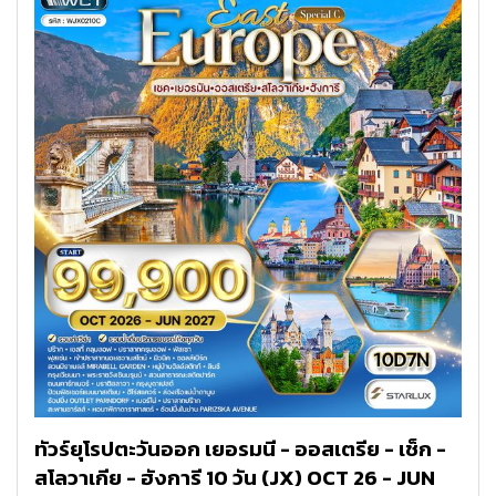
ทัวร์ยุโรปตะวันออก เยอรมนี - ออสเตรีย - เช็ก -
สโลวาเกีย - ฮังการี 10 วัน (JX) OCT 26 - JUN