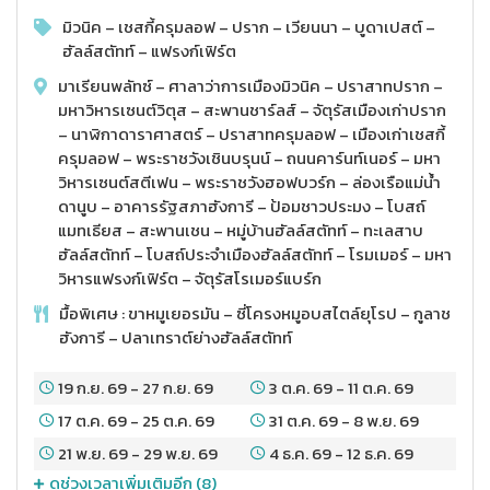
มิวนิค – เชสกี้ครุมลอฟ – ปราก – เวียนนา – บูดาเปสต์ –
ฮัลล์สตัทท์ – แฟรงก์เฟิร์ต
มาเรียนพลัทซ์ – ศาลาว่าการเมืองมิวนิค – ปราสาทปราก –
มหาวิหารเซนต์วิตุส – สะพานชาร์ลส์ – จัตุรัสเมืองเก่าปราก
– นาฬิกาดาราศาสตร์ – ปราสาทครุมลอฟ – เมืองเก่าเชสกี้
ครุมลอฟ – พระราชวังเชินบรุนน์ – ถนนคาร์นท์เนอร์ – มหา
วิหารเซนต์สตีเฟน – พระราชวังฮอฟบวร์ก – ล่องเรือแม่น้ำ
ดานูบ – อาคารรัฐสภาฮังการี – ป้อมชาวประมง – โบสถ์
แมทเธียส – สะพานเชน – หมู่บ้านฮัลล์สตัทท์ – ทะเลสาบ
ฮัลล์สตัทท์ – โบสถ์ประจำเมืองฮัลล์สตัทท์ – โรมเมอร์ – มหา
วิหารแฟรงก์เฟิร์ต – จัตุรัสโรเมอร์แบร์ก
มื้อพิเศษ : ขาหมูเยอรมัน – ซี่โครงหมูอบสไตล์ยุโรป – กูลาช
ฮังการี – ปลาเทราต์ย่างฮัลล์สตัทท์
19 ก.ย. 69
-
27 ก.ย. 69
3 ต.ค. 69
-
11 ต.ค. 69
17 ต.ค. 69
-
25 ต.ค. 69
31 ต.ค. 69
-
8 พ.ย. 69
21 พ.ย. 69
-
29 พ.ย. 69
4 ธ.ค. 69
-
12 ธ.ค. 69
ดูช่วงเวลาเพิ่มเติมอีก (
8
)