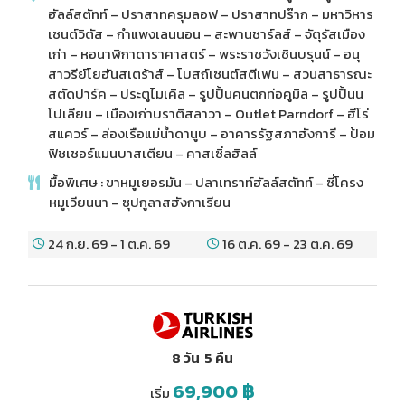
ฮัลล์สตัทท์ – ปราสาทครุมลอฟ – ปราสาทปร๊าก – มหาวิหาร
เซนต์วิตัส – กำแพงเลนนอน – สะพานชาร์ลส์ – จัตุรัสเมือง
เก่า – หอนาฬิกาดาราศาสตร์ – พระราชวังเชินบรุนน์ – อนุ
สาวรีย์โยฮันสเตร้าส์ – โบสถ์เซนต์สตีเฟน – สวนสาธารณะ
สตัดปาร์ค – ประตูไมเคิล – รูปปั้นคนตกท่อคูมิล – รูปปั้นน
โปเลียน – เมืองเก่าบราติสลาวา – Outlet Parndorf – ฮีโร่
สแควร์ – ล่องเรือแม่น้ำดานูบ – อาคารรัฐสภาฮังการี – ป้อม
ฟิชเชอร์แมนบาสเตียน – คาสเซิ่ลฮิลล์
มื้อพิเศษ : ขาหมูเยอรมัน – ปลาเทราท์ฮัลล์สตัทท์ – ซี่โครง
หมูเวียนนา – ซุปกูลาสฮังกาเรียน
24 ก.ย. 69
-
1 ต.ค. 69
16 ต.ค. 69
-
23 ต.ค. 69
8 วัน
5 คืน
69,900
฿
เริ่ม