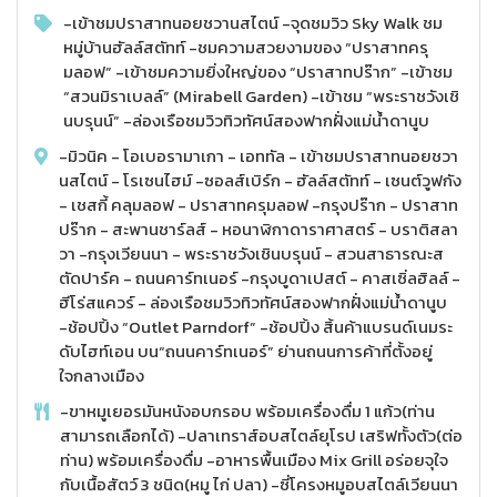
-เข้าชมปราสาทนอยชวานสไตน์ -จุดชมวิว Sky Walk ชม
หมู่บ้านฮัลล์สตัทท์ -ชมความสวยงามของ “ปราสาทครุ
มลอฟ” -เข้าชมความยิ่งใหญ่ของ “ปราสาทปร๊าก” -เข้าชม
“สวนมิราเบลล์” (Mirabell Garden) -เข้าชม “พระราชวังเชิ
นบรุนน์” -ล่องเรือชมวิวทิวทัศน์สองฟากฝั่งแม่น้ำดานูบ
-มิวนิค - โอเบอรามาเกา - เอททัล - เข้าชมปราสาทนอยชวา
นสไตน์ - โรเซนไฮม์ -ซอลส์เบิร์ก - ฮัลล์สตัทท์ - เซนต์วูฟกัง
- เชสกี้ คลุมลอฟ - ปราสาทครุมลอฟ -กรุงปร๊าก - ปราสาท
ปร๊าก - สะพานชาร์ลส์ - หอนาฬิกาดาราศาสตร์ - บราติสลา
วา -กรุงเวียนนา - พระราชวังเชินบรุนน์ - สวนสาธารณะส
ตัดปาร์ค - ถนนคาร์ทเนอร์ -กรุงบูดาเปสต์ - คาสเซิ่ลฮิลล์ -
ฮีโร่สแควร์ - ล่องเรือชมวิวทิวทัศน์สองฟากฝั่งแม่น้ำดานูบ
-ช้อปปิ้ง “Outlet Parndorf” -ช้อปปิ้ง สิ้นค้าแบรนด์เนมระ
ดับไฮท์เอน บน“ถนนคาร์ทเนอร์” ย่านถนนการค้าที่ตั้งอยู่
ใจกลางเมือง
-ขาหมูเยอรมันหนังอบกรอบ พร้อมเครื่องดื่ม 1 แก้ว(ท่าน
สามารถเลือกได้) -ปลาเทราส์อบสไตล์ยุโรป เสริฟทั้งตัว(ต่อ
ท่าน) พร้อมเครื่องดื่ม -อาหารพื้นเมือง Mix Grill อร่อยจุใจ
กับเนื้อสัตว์ 3 ชนิด(หมู ไก่ ปลา) -ซี่โครงหมูอบสไตล์เวียนนา