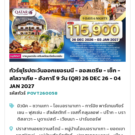
ทัวร์ยุโรปตะวันออกเยอรมนี - ออสเตรีย - เช็ก -
สโลวาเกีย - ฮังการี 9 วัน (QR) 26 DEC 26 - 04
JAN 2027
รหัสทัวร์
POVT260058
มิวนิค – ชวานเกา – โอเบอรามาเกา – การ์มิช พาร์เทนเคียร์
เชน – ฟุสเซ่น – ฮัลล์สตัทท์ – เชสกี้ คลุมลอฟ – ปร๊าก – บรา
ติสลาวา – บูดาเปสต์ – เวียนนา – ปาร์นดอร์ฟ
ปราสาทนอยชวานสไตน์ – หมู่บ้านโอเบอรามาเกา – ยอดเขา