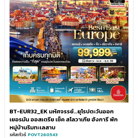
BT-EUR32_EK มหัศจรรย์...ยุโรปตะวันออก
เยอรมัน ออสเตรีย เช็ค สโลวาเกีย ฮังการี พัก
หมู่บ้านริมทะเลสาบ
รหัสทัวร์
POVT260543