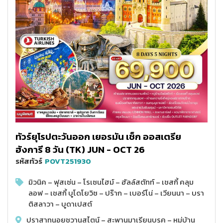
ทัวร์ยุโรปตะวันออก เยอรมัน เช็ก ออสเตรีย
ฮังการี 8 วัน (TK) JUN - OCT 26
รหัสทัวร์
POVT251930
มิวนิค – ฟุสเซ่น – โรเซนไฮม์ – ฮัลล์สตัทท์ – เชสกี้ คลุม
ลอฟ – เชสกี้ บูโดโยวิซ – ปร๊าก – เบอร์โน่ – เวียนนา – บรา
ติสลาวา – บูดาเปสต์
ปราสาทนอยชวานสไตน์ – สะพานมาเรียนบรูค – หมู่บ้าน