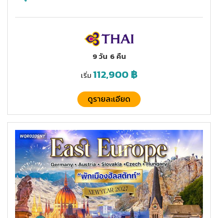
9 วัน
6 คืน
112,900
฿
เริ่ม
ดูรายละเอียด