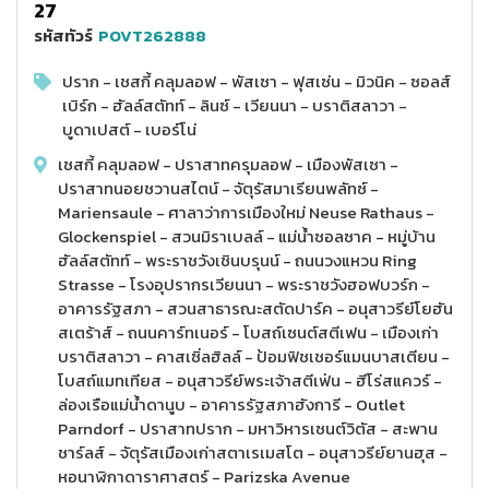
27
รหัสทัวร์
POVT262888
ปราก - เชสกี้ คลุมลอฟ - พัสเซา - ฟุสเซ่น - มิวนิค - ซอลส์
เบิร์ก - ฮัลล์สตัทท์ - ลินซ์ - เวียนนา - บราติสลาวา -
บูดาเปสต์ - เบอร์โน่
เชสกี้ คลุมลอฟ - ปราสาทครุมลอฟ - เมืองพัสเซา -
ปราสาทนอยชวานสไตน์ - จัตุรัสมาเรียนพลัทซ์ -
Mariensaule - ศาลาว่าการเมืองใหม่ Neuse Rathaus -
Glockenspiel - สวนมิราเบลล์ - แม่น้ำซอลซาค - หมู่บ้าน
ฮัลล์สตัทท์ - พระราชวังเชินบรุนน์ - ถนนวงแหวน Ring
Strasse - โรงอุปรากรเวียนนา - พระราชวังฮอฟบวร์ก -
อาคารรัฐสภา - สวนสาธารณะสตัดปาร์ค - อนุสาวรีย์โยฮัน
สเตร้าส์ - ถนนคาร์ทเนอร์ - โบสถ์เซนต์สตีเฟน - เมืองเก่า
บราติสลาวา - คาสเซิ่ลฮิลล์ - ป้อมฟิชเชอร์แมนบาสเตียน -
โบสถ์แมทเทียส - อนุสาวรีย์พระเจ้าสตีเฟ่น - ฮีโร่สแควร์ -
ล่องเรือแม่น้ำดานูบ - อาคารรัฐสภาฮังการี - Outlet
Parndorf - ปราสาทปราก - มหาวิหารเซนต์วิตัส - สะพาน
ชาร์ลส์ - จัตุรัสเมืองเก่าสตาเรเมสโต - อนุสาวรีย์ยานฮุส -
หอนาฬิกาดาราศาสตร์ - Parizska Avenue