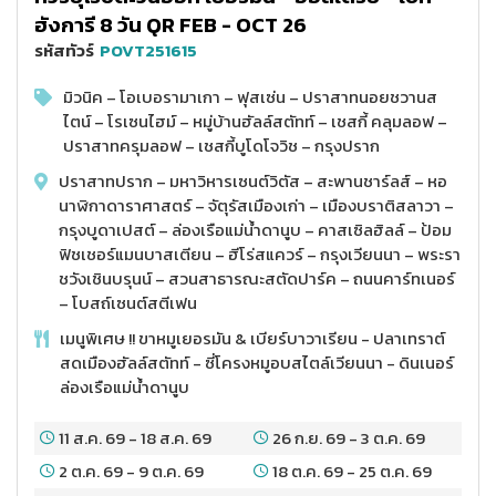
ฮังการี 8 วัน QR FEB - OCT 26
รหัสทัวร์
POVT251615
มิวนิค – โอเบอรามาเกา – ฟุสเซ่น – ปราสาทนอยชวานส
ไตน์ – โรเซนไฮม์ – หมู่บ้านฮัลล์สตัทท์ – เชสกี้ คลุมลอฟ –
ปราสาทครุมลอฟ – เชสกี้บูโดโจวิช – กรุงปราก
ปราสาทปราก – มหาวิหารเซนต์วิตัส – สะพานชาร์ลส์ – หอ
นาฬิกาดาราศาสตร์ – จัตุรัสเมืองเก่า – เมืองบราติสลาวา –
กรุงบูดาเปสต์ – ล่องเรือแม่น้ำดานูบ – คาสเซิลฮิลล์ – ป้อม
ฟิชเชอร์แมนบาสเตียน – ฮีโร่สแควร์ – กรุงเวียนนา – พระรา
ชวังเชินบรุนน์ – สวนสาธารณะสตัดปาร์ค – ถนนคาร์ทเนอร์
– โบสถ์เซนต์สตีเฟน
เมนูพิเศษ !! ขาหมูเยอรมัน & เบียร์บาวาเรียน - ปลาเทราต์
สดเมืองฮัลล์สตัทท์ - ซี่โครงหมูอบสไตล์เวียนนา - ดินเนอร์
ล่องเรือแม่น้ำดานูบ
11 ส.ค. 69
-
18 ส.ค. 69
26 ก.ย. 69
-
3 ต.ค. 69
2 ต.ค. 69
-
9 ต.ค. 69
18 ต.ค. 69
-
25 ต.ค. 69