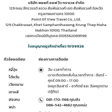
บริษัท พอยท์ ออฟ วิว ทราเวล จำกัด
129 ถนน จักรวรรดิ แขวง สัมพันธวงศ์ เขต สัมพันธวงศ์ จังหวัด
กรุงเทพมหานคร 10100
Point Of View Travel Co., Ltd.
129 Chakkrawat, Khet Samphanthawong, Krung Thep Maha
Nakhon 10100, Thailand
เลขทะเบียนนิติบุคคล 0105562089598
ใบอนุญาตธุรกิจนำเที่ยว 11/09926
ทัวร์ยอดนิยม
ช่องทางการติดต่อ
ญี่ปุ่น
วัน-เวลาทำการ
เราจะติดต่อกลับในเวลาทำการ : จันทร์ -
ไต้หวัน
ศุกร์ 09.00 - 17.00
เวียดนาม
(หยุดวันเสาร์ - อาทิตย์ และ วันหยุดตาม
ปฏิทิน)
เกาหลี
ฮ่องกง
081-170-1166 คุณซ้ง
086-542-4662 คุณเหน่ง
พม่า