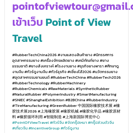
pointofviewtour@gmail
เข้าเว็บ
Point of View
Travel
#RubberTechChina2026 #งานแสดงสินค้ายาง #นิทรรศการ
อุตสาหกรรมยาง #เครื่องจักรผลิตยาง #เคมีภัณฑ์ยาง #ยาง
ธรรมชาติ #ยางสังเคราะห์ #โรงงานยาง #ธุรกิจยางพารา #ศึกษาดู
งานจีน #ทัวร์ดูงานจีน #ทัวร์ธุรกิจ #เซี่ยงไฮ้2026 #นวัตกรรมยาง
#อุตสาหกรรมยานยนต์ #RubberTechChina #RubberTech2026
#RubberTechnology #RubberMachinery
#RubberChemicals #RawMaterials #SyntheticRubber
#NaturalRubber #PolymerIndustry #SmartManufacturing
#SNIEC #ShanghaiExhibition #B2BChina #RubberIndustry
#TireManufacturing #GreenRubber 中国国际橡胶技术展 #橡
胶技术展2026 #上海橡胶展 #橡胶机械 #橡胶化学品 #橡胶原材
料 #橡胶循环利用 #智能制造 #上海新国际博览中心
#PointOfViewTravel
#ทัวร์จีน
#จัดกรุ๊ปเหมา
#กรุ๊ปส่วนตัวจีน
#เที่ยวจีน
#IncentiveGroup
#ทัวร์ดูงาน