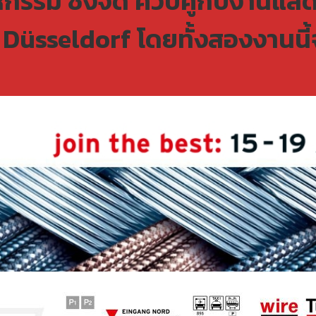
รรม ซึ่งจัด ควบคู่กับงานแสด
üsseldorf โดยทั้งสองงานนี้จั