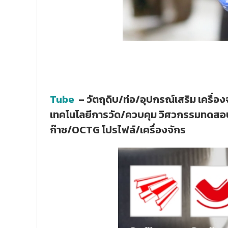
Tube
– วัตถุดิบ/ท่อ/อุปกรณ์เสริม เครื่อง
เทคโนโลยีการวัด/ควบคุม วิศวกรรมทดสอบ 
ก๊าซ/OCTG โปรไฟล์/เครื่องจักร