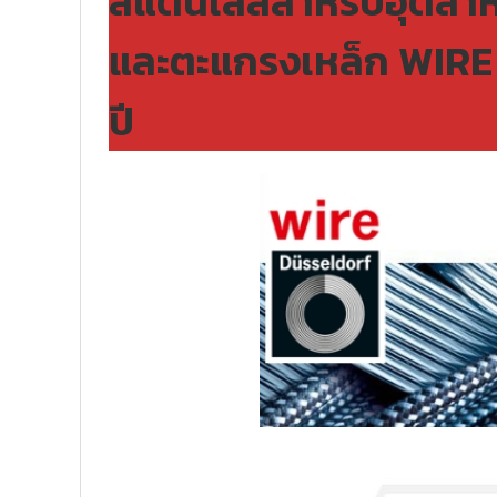
สแตนเลสสำหรับอุตสาหก
และตะแกรงเหล็ก WIRE D
ปี