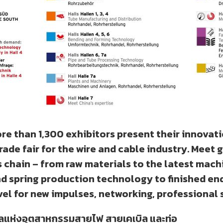
re than 1,300 exhibitors present their innovat
trade fair for the wire and cable industry. Meet
 chain – from raw materials to the latest mach
d spring production technology to finished en
el for new impulses, networking, professional s
กลแห่งอุตสาหกรรมสายไฟ สายเคเบิล และท่อ