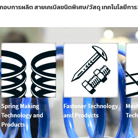
ระกอบการผลิต สายเคเบิลชนิดพิเศษ/วัสดุ เทคโนโลยี