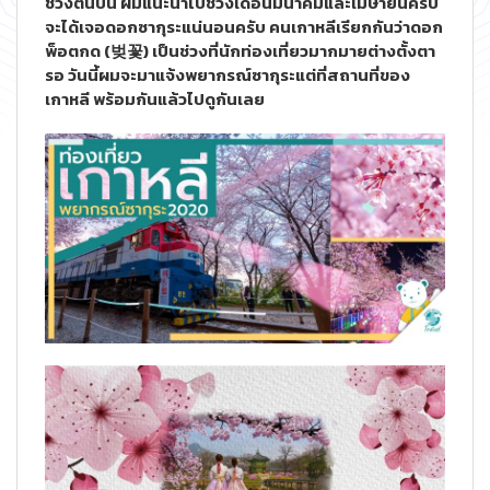
ช่วงต้นปีนี้ ผมแนะนำไปช่วงเดือนมีนาคมและเมษายนครับ
จะได้เจอดอกซากุระแน่นอนครับ คนเกาหลีเรียกกันว่าดอก
พ็อตกด (벚꽃) เป็นช่วงที่นักท่องเที่ยวมากมายต่างตั้งตา
รอ วันนี้ผมจะมาแจ้งพยากรณ์ซากุระแต่ที่สถานที่ของ
เกาหลี พร้อมกันแล้วไปดูกันเลย