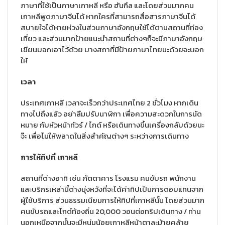
ภาษาที่ใช้เป็นภาษาเกาหลี หรือ ฮันกึล และโดยส่วนมากคน
เกาหลีพูดภาษาจีนได้ หากใครที่สามารถสื่อสารภาษาจีนได้
สบายใจได้หายห่วงในส่วนภาษาอังกฤษใช้ได้ตามสถานที่ท่อง
เที่ยว และส่วนมากป้ายแนะนำสถานที่ต่างๆก็จะมีภาษาอังกฤษ
เขียนบอกเอาไว้ด้วย บางสถาที่มีป้ายภาษาไทยนะด้วยจะบอก
ให้
เวลา
ประเทศเกาหลี เวลาจะเร็วกว่าประเทศไทย 2 ชั่วโมง หากเดิน
ทางไปถึงแล้ว อย่าลืมปรับนาฬิกา เพื่อความสะดวกในการนัด
หมาย กับหัวหน้าทัวร์ / ไกด์ หรือเดินทางขึ้นเครื่องกลับด้วยนะ
จ๊ะ เพื่อไม่ให้พลาดในสิ่งสำคัญต่างๆ ระหว่างการเดินทาง
การให้ทิปที่ เกาหลี
สถานที่ต่างอาทิ เช่น ภัตตาคาร โรงแรม คนขับรถ พนักงาน
และบริกรเหล่านี้ต่างมุ่งหวังที่จะได้ค่าทิปเป็นการตอบแทนจาก
ผู้ใช้บริการ ส่วนธรรมเนียมการให้ทิปที่เกาหลีนั้น โดยส่วนมาก
คนขับรถและไกด์ท้องถิ่น 20,000 วอนต่อทริปเดินทาง / ท่าน
นอกเหนือจากนั้นจะมีหนุ่มน้อยเกาหลีหน้าตาละม้ายคล้าย