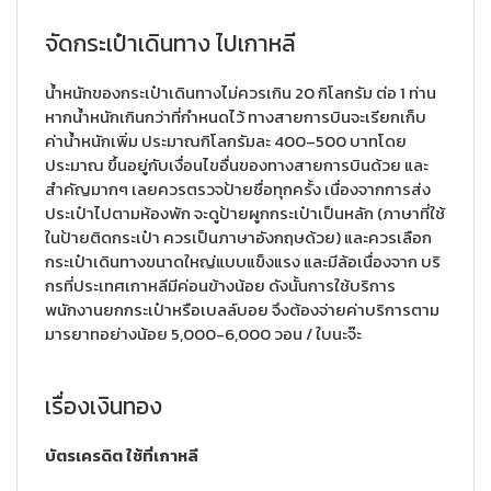
จัดกระเป๋าเดินทาง ไปเกาหลี
น้ำหนักของกระเป๋าเดินทางไม่ควรเกิน 20 กิโลกรัม ต่อ 1 ท่าน
หากน้ำหนักเกินกว่าที่กำหนดไว้ ทางสายการบินจะเรียกเก็บ
ค่าน้ำหนักเพิ่ม ประมาณกิโลกรัมละ 400–500 บาทโดย
ประมาณ ขึ้นอยู่กับเงื่อนไขอื่นของทางสายการบินด้วย และ
สำคัญมากๆ เลยควรตรวจป้ายชื่อทุกครั้ง เนื่องจากการส่ง
ประเป๋าไปตามห้องพัก จะดูป้ายผูกกระเป๋าเป็นหลัก (ภาษาที่ใช้
ในป้ายติดกระเป๋า ควรเป็นภาษาอังกฤษด้วย) และควรเลือก
กระเป๋าเดินทางขนาดใหญ่แบบแข็งแรง และมีล้อเนื่องจาก บริ
กรที่ประเทศเกาหลีมีค่อนข้างน้อย ดังนั้นการใช้บริการ
พนักงานยกกระเป๋าหรือเบลล์บอย จึงต้องจ่ายค่าบริการตาม
มารยาทอย่างน้อย 5,000-6,000 วอน / ใบนะจ๊ะ
เรื่องเงินทอง
บัตรเครดิต ใช้ที่เกาหลี