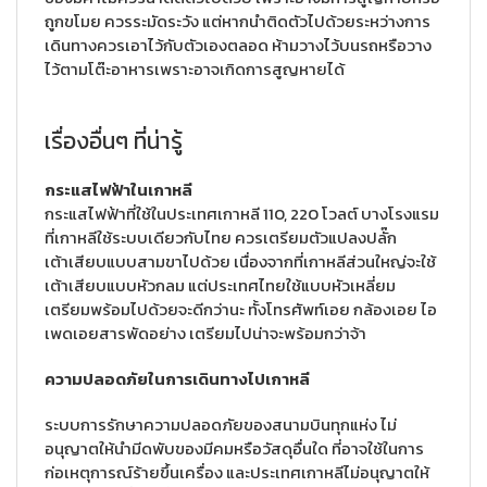
ถูกขโมย ควรระมัดระวัง แต่หากนำติดตัวไปด้วยระหว่างการ
เดินทางควรเอาไว้กับตัวเองตลอด ห้ามวางไว้บนรถหรือวาง
ไว้ตามโต๊ะอาหารเพราะอาจเกิดการสูญหายได้
เรื่องอื่นๆ ที่น่ารู้
กระแสไฟฟ้าในเกาหลี
กระแสไฟฟ้าที่ใช้ในประเทศเกาหลี 110, 220 โวลต์ บางโรงแรม
ที่เกาหลีใช้ระบบเดียวกับไทย ควรเตรียมตัวแปลงปลั๊ก
เต้าเสียบแบบสามขาไปด้วย เนื่องจากที่เกาหลีส่วนใหญ่จะใช้
เต้าเสียบแบบหัวกลม แต่ประเทศไทยใช้แบบหัวเหลี่ยม
เตรียมพร้อมไปด้วยจะดีกว่านะ ทั้งโทรศัพท์เอย กล้องเอย ไอ
เพดเอยสารพัดอย่าง เตรียมไปน่าจะพร้อมกว่าจ้า
ความปลอดภัยในการเดินทางไปเกาหลี
ระบบการรักษาความปลอดภัยของสนามบินทุกแห่ง ไม่
อนุญาตให้นำมีดพับของมีคมหรือวัสดุอื่นใด ที่อาจใช้ในการ
ก่อเหตุการณ์ร้ายขึ้นเครื่อง และประเทศเกาหลีไม่อนุญาตให้