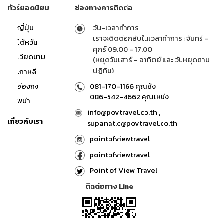
ทัวร์ยอดนิยม
ช่องทางการติดต่อ
ญี่ปุ่น
วัน-เวลาทำการ
เราจะติดต่อกลับในเวลาทำการ : จันทร์ -
ไต้หวัน
ศุกร์ 09.00 - 17.00
เวียดนาม
(หยุดวันเสาร์ - อาทิตย์ และ วันหยุดตาม
ปฏิทิน)
เกาหลี
ฮ่องกง
081-170-1166 คุณซ้ง
086-542-4662 คุณเหน่ง
พม่า
info@povtravel.co.th ,
เกี่ยวกับเรา
supanat.c@povtravel.co.th
pointofviewtravel
pointofviewtravel
Point of View Travel
ติดต่อทาง Line