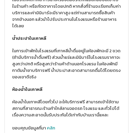
ในร้านค้า หรือภัตตาคารโดยปกติ หากสั่งที่ร้านจะเรียกเก็บค่า
บริการและค่ามินิบาร์จะมีราคาสูง แต่ท่านสามารถซื้อสินค้า
จากข้างนอก แล้วนำไปรับประทานในโรงแรมหรือร้านอาหาร
ได้เลย
น้ำประปาในเกาหลี
ในการเข้าพักในโรงแรมที่เกาหลีน้ำดื่มอยู่ในห้องพักจะมี 2 ขวด
(ถ้ามีบริการน้ำดื่มฟรี) ส่วนน้ำแร่และมินิบาร์ในโรงแรมราคาจะ
สูงกว่าปกติ หรือสูงกว่าร้านค้าด้านนอกโรงแรม ในห้องพักมี
กาต้มน้ำชาบริการฟรี น้ำประปาสะอาดสามารถดื่มได้โดยตรง
ของเขาดีจริง
ห้องน้ำในเกาหลี
ห้องน้ำในเกาหลีโดยทั่วไป จะให้บริการฟรี สามารถเข้าใช้ตาม
สถานที่สาธารณะร้านค้าใกล้ลานจอดรถ โรงแรม และทั่วไปได้
เรื่องความสะอาดนั้นรับประกันได้เท่ากับบ้านเรานี้แหละ
ขอบคุณข้อมูลที่มา
คลิก