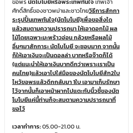
ขอพร
นัตโบโบยีหรือพระเทพทันใจ
เทพเจ้า
ศักดิ์สิทธิ์ของชาวพม่าและชาวไทย
วิธีการสักกา
ระรูปปั้นเทพทันใจ(นัตโบโบยี)เพื่อขอสิ่งใด
แล้วสมตามความปรารถนา ให้เอาดอกไม้ ผล
ไม้โดยเฉพาะมะพร้าวอ่อน กล้วยหรือผลไม้
อื่นๆมาสักการะ นัตโบโบยี จะชอบมาก จากนั้น
ก็ให้เอาเงินจะเป็นดอลล่า บาทหรือจ๊าดก็ได้
(แต่แนะนำให้เอาเงินบาทดีกว่าเพราะเราเป็น
คนไทย)แล้วเอาไปใส่มือของนัตโบโบยีสัก2ใบ
ไหว้ขอพรแล้วดึกกลับมา 1ใบ เอามาเก็บรักษา
ไว้จากนั้นก็เอาหน้าผากไปแตะกับนิ้วชี้ของนัต
โบโบยีแค่นี้ท่านก็จะสมตามความปรารถนาที่
ขอไว้
เวลาทำการ:
05.00-21.00 น.