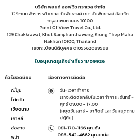
บริษัท พอยท์ ออฟ วิว ทราเวล จำกัด
129 ถนน จักรวรรดิ แขวง สัมพันธวงศ์ เขต สัมพันธวงศ์ จังหวัด
กรุงเทพมหานคร 10100
Point Of View Travel Co., Ltd.
129 Chakkrawat, Khet Samphanthawong, Krung Thep Maha
Nakhon 10100, Thailand
เลขทะเบียนนิติบุคคล 0105562089598
ใบอนุญาตธุรกิจนำเที่ยว 11/09926
ทัวร์ยอดนิยม
ช่องทางการติดต่อ
ญี่ปุ่น
วัน-เวลาทำการ
เราจะติดต่อกลับในเวลาทำการ : จันทร์ -
ไต้หวัน
ศุกร์ 09.00 - 17.00
เวียดนาม
(หยุดวันเสาร์ - อาทิตย์ และ วันหยุดตาม
ปฏิทิน)
เกาหลี
ฮ่องกง
081-170-1166 คุณซ้ง
086-542-4662 คุณเหน่ง
พม่า