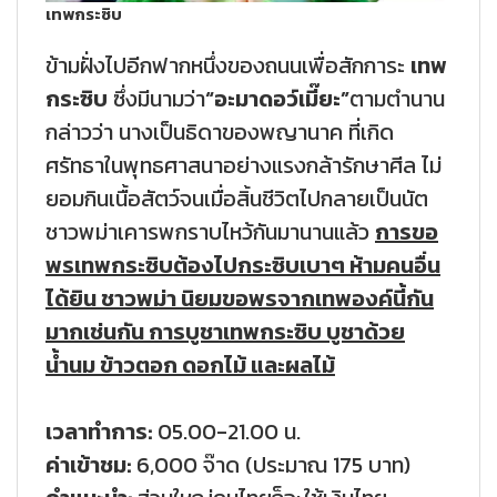
เทพกระซิบ
ข้ามฝั่งไปอีกฟากหนึ่งของถนนเพื่อสักการะ
เทพ
กระซิบ
ซึ่งมีนามว่า
“อะมาดอว์เมี๊ยะ”
ตามตำนาน
กล่าวว่า นางเป็นธิดาของพญานาค ที่เกิด
ศรัทธาในพุทธศาสนาอย่างแรงกล้ารักษาศีล ไม่
ยอมกินเนื้อสัตว์จนเมื่อสิ้นชีวิตไปกลายเป็นนัต
ชาวพม่าเคารพกราบไหว้กันมานานแล้ว
การขอ
พรเทพกระซิบต้องไปกระซิบเบาๆ ห้ามคนอื่น
ได้ยิน ชาวพม่า นิยมขอพรจากเทพองค์นี้กัน
มากเช่นกัน การบูชาเทพกระซิบ บูชาด้วย
น้ำนม ข้าวตอก ดอกไม้ และผลไม้
เวลาทำการ:
05.00-21.00 น.
ค่าเข้าชม:
6,000 จ๊าด (ประมาณ 175 บาท)