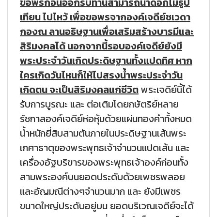
ขอพรก่อนออกรบท่านสามารถนำดอกไม้ธูป
เทียน ไปไหว้ เพื่อขอพรจากองค์เจดีย์ชเวดา
กองณ ลานอธิษฐานเพื่อเสริมสร้างบารมีและ
สิริมงคลได้ นอกจากนี้รอบองค์เจดีย์ยังมี
พระประจำวันเกิดประดิษฐานทั้งแปดทิศ หาก
ใครเกิดวันไหนก็ให้ไปสรงน้ำพระประจำวัน
เกิดตน จะเป็นสิริมงคลแก่ชีวิต
พระเจดีย์นี้ได้
รับการบูรณะ และ ต่อเติมโดยกษัตริย์หลาย
รัชกาลองค์เจดีย์ห่อหุ้มด้วยแผ่นทองคำทั้งหมด
น้ำหนักยี่สิบสามตันภายในประดิษฐานเส้นพระ
เกศาธาตุของพระพุทธเจ้าจำนวนแปดเส้น และ
เครื่องอัฐบริขารของพระพุทธเจ้าองค์ก่อนทั้ง
สามพระองค์บนยอดประดับด้วยเพชรพลอย
และอัญมณีต่างๆจำนวนมาก และ ยังมีเพชร
ขนาดใหญ่ประดับอยู่บน ยอดบริเวณเจดีย์จะได้