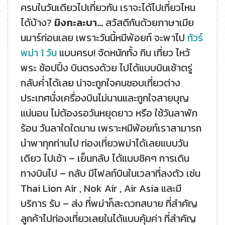
ครบในวันเดียวไปเที่ยวกัน เราจะได้ไปเที่ยวไหน
ได้บ้าง?
มิงกะละบา…
สวัสดีกันด้วยภาษาเมีย
นมาร์ก่อนเลย เพราะวันนี้หมีพ้อยท์ จะพาไป
ทัวร์
พม่า 1 วัน
แบบครบ! จัดหนักทั้ง กิน เที่ยว ไหว้
พระ ช้อปปิ้ง บินตรงด้วย ไปได้แบบบินเช้าตรู่
กลับค่ำได้เลย น่าจะถูกใจคนชอบเที่ยวต่าง
ประเทศนั่งเครื่องบินไม่นานและถูกใจสายบุญ
แน่นอน ไม่ต้องรอวันหยุดยาว หรือ ใช้วันลาพัก
ร้อน วันลาใดใดนาน เพราะหมีพ้อยท์เราสามารถ
นำพาทุกท่านไป ท่องเที่ยวพม่าได้เลยแบบวัน
เดียว ไปเช้า – เย็นกลับ ได้แบบชิคๆ การเดิน
ทางบินไป – กลับ มีไฟลท์บินในเวลาที่ลงตัว เช่น
Thai Lion Air , Nok Air , Air Asia และมี
บริการ รับ – ส่ง ที่พม่าก็สะดวกสบาย ที่สำคัญ
ลูกค้าไปท่องเที่ยวเลยในได้แบบคุ้มค่า ที่สำคัญ