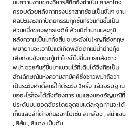
ชมความงามของวิหารสี่ทิศซึ่งทำเป็น ศาลาโถง
ครอบด้วยหลังคาทรงปราสาทซ้อนเป็นชั้นๆ งาน
ศิลปะและสถาปัตยกรรมทุกชิ้นที่รวมกันขึ้นเป็น
ส่วนหนึ่งของพุทธเจดีย์ ล้วนมีตำนานและภูมิ
หลังความเป็นมาทั้งสิ้น ชมระฆังใบใหญ่ที่อังกฤษ
พยายามจะเอาไปแต่เกิดพลัดตกแม่น้ำย่างกุ้ง
เสียก่อนอังกฤษกู้เท่าไหร่ก็ไม่ขึ้นภายหลังชาว
พม่า ช่วยกันกู้ขึ้นมาแขวนไว้ที่เดิมได้จึงถือเป็น
สัญลักษณ์แห่งความสามัคคีซึ่งชาวพม่าถือว่า
เป็นระฆังศักดิ์สิทธิ์ให้ตีระฆัง 3ครั้ง แล้วอธิษฐาน
ขออะไรก็จะได้ดั่งต้องการ ชมแสงของอัญมณีที่
ประดับบนยอดฉัตรโดยจุดชมแต่ละจุดท่านจะได้
เห็นแสงสีที่ต่างกันออกไปเช่น สีเหลือง , สีน้ำเงิน
, สีส้ม , สีแดง เป็นต้น