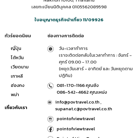
เลขทะเบียนนิติบุคคล 0105562089598
ใบอนุญาตธุรกิจนำเที่ยว 11/09926
ทัวร์ยอดนิยม
ช่องทางการติดต่อ
ญี่ปุ่น
วัน-เวลาทำการ
เราจะติดต่อกลับในเวลาทำการ : จันทร์ -
ไต้หวัน
ศุกร์ 09.00 - 17.00
เวียดนาม
(หยุดวันเสาร์ - อาทิตย์ และ วันหยุดตาม
ปฏิทิน)
เกาหลี
ฮ่องกง
081-170-1166 คุณซ้ง
086-542-4662 คุณเหน่ง
พม่า
info@povtravel.co.th ,
เกี่ยวกับเรา
supanat.c@povtravel.co.th
pointofviewtravel
pointofviewtravel