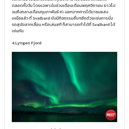
ตลอดทั้งวัน โดยเฉพาะในช่วงเดือนเดือนพฤศจิกายน ยาวไป
จนถึงกลางเดือนกุมภาพันธ์ ค่ะ นอกจากการได้มาชมแสง
เหนือแล้ว ที่ Svalbard ยังมีกิจกรรมอื่นๆอีกด้วยเช่นการนั่ง
รถสุนัขลากเลื่อน หรือเล่นสกี ก็สามารถทำได้ที่ Svalbard ได้
เช่นกัน
4.Lyngen Fjord