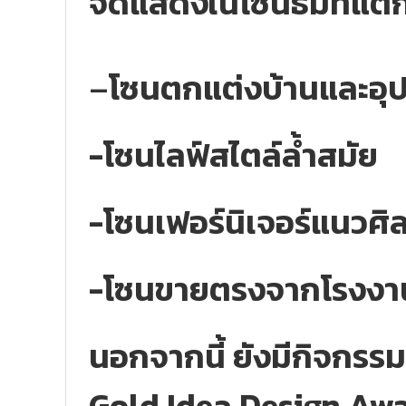
จัดแสดงในโซนธีมที่แตก
–
โซนตกแต่งบ้านและอุป
-โซนไลฟ์สไตล์ล้ำสมัย
-โซนเฟอร์นิเจอร์แนวศิล
-โซนขายตรงจากโรงงาน
นอกจากนี้ ยังมีกิจกรร
Gold Idea Design Awa