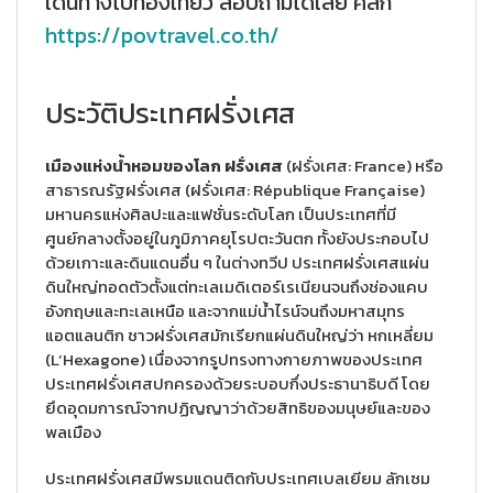
เดินทางไปท่องเที่ยว สอบถามได้เลย คลิก
https://povtravel.co.th/
ประวัติประเทศฝรั่งเศส
เมืองแห่งน้ำหอมของโลก ฝรั่งเศส
(ฝรั่งเศส: France) หรือ
สาธารณรัฐฝรั่งเศส (ฝรั่งเศส: République Française)
มหานครแห่งศิลปะและแฟชั่นระดับโลก เป็นประเทศที่มี
ศูนย์กลางตั้งอยู่ในภูมิภาคยุโรปตะวันตก ทั้งยังประกอบไป
ด้วยเกาะและดินแดนอื่น ๆ ในต่างทวีป ประเทศฝรั่งเศสแผ่น
ดินใหญ่ทอดตัวตั้งแต่ทะเลเมดิเตอร์เรเนียนจนถึงช่องแคบ
อังกฤษและทะเลเหนือ และจากแม่น้ำไรน์จนถึงมหาสมุทร
แอตแลนติก ชาวฝรั่งเศสมักเรียกแผ่นดินใหญ่ว่า หกเหลี่ยม
(L’Hexagone) เนื่องจากรูปทรงทางกายภาพของประเทศ
ประเทศฝรั่งเศสปกครองด้วยระบอบกึ่งประธานาธิบดี โดย
ยึดอุดมการณ์จากปฏิญญาว่าด้วยสิทธิของมนุษย์และของ
พลเมือง
ประเทศฝรั่งเศสมีพรมแดนติดกับประเทศเบลเยียม ลักเซม