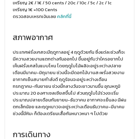
เหรียญ 2€ / 1€ / 50 cents / 20c / 10c / 5c / 2c / 1c
เหรียญ 1€ =100 Cents
ตรวจสอบเหรทเงินเลย
คลิกที่นี่
สภาพอากาศ
ประเทศฝรั่งเศสจะมีฤดูกาลอยู่ 4 ฤดูด้วยกัน ซึ่งแต่ละช่วงก็จะ
มีความสวยงามแตกต่างกันออกไป ขึ้นอยู่กับว่าใครอยากไป
เห็นฝรั่งเศสในแบบไหน โดยฤดูใบไม้ผลิจะอยู่ระหว่างปลาย
เดือนมีนาคม-มิถุนายน ช่วงนี้จะมีดอกไม้บานสะพรั่งสวยงาม
อากาศเย็นสบายกำลังดี ฤดูร้อนจะอยู่ระหว่างเดือน
กรกฎาคม-กันยายน ช่วงนี้กลางวันจะยาวนานขึ้น อุณหภูมิ
ประมาณ 20 องศาเซลเซียสขึ้นไป ส่วนฤดูใบไม้ร่วงจะเริ่ม
ประมาณปลายเดือนกันยายน-ธันวาคม อากาศจะเย็นลง มีฝน
ตกเล็กน้อย และฤดูหนาวจะอยู่ระหว่างเดือนธันวาคม-มีนาคม
ช่วงนี้มีหิมะ ก็ต้องเตรียมเสื้อกันหนาวหนา ๆ ไปด้วย
การเดินทาง