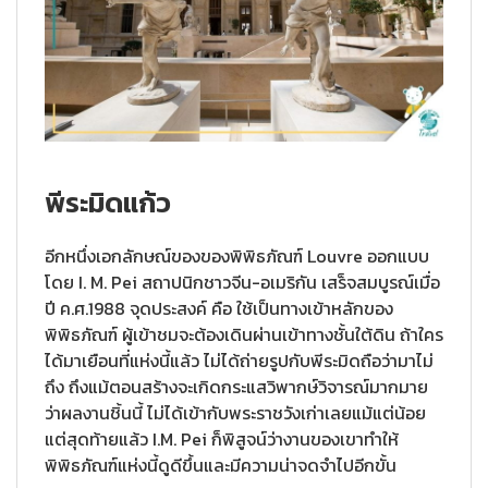
พีระมิดแก้ว
อีกหนึ่งเอกลักษณ์ของของพิพิธภัณฑ์ Louvre ออกแบบ
โดย I. M. Pei สถาปนิกชาวจีน-อเมริกัน เสร็จสมบูรณ์เมื่อ
ปี ค.ศ.1988 จุดประสงค์ คือ ใช้เป็นทางเข้าหลักของ
พิพิธภัณฑ์ ผู้เข้าชมจะต้องเดินผ่านเข้าทางชั้นใต้ดิน ถ้าใคร
ได้มาเยือนที่แห่งนี้แล้ว ไม่ได้ถ่ายรูปกับพีระมิดถือว่ามาไม่
ถึง ถึงแม้ตอนสร้างจะเกิดกระแสวิพากษ์วิจารณ์มากมาย
ว่าผลงานชิ้นนี้ ไม่ได้เข้ากับพระราชวังเก่าเลยแม้แต่น้อย
แต่สุดท้ายแล้ว I.M. Pei ก็พิสูจน์ว่างานของเขาทำให้
พิพิธภัณฑ์แห่งนี้ดูดีขึ้นและมีความน่าจดจำไปอีกขั้น