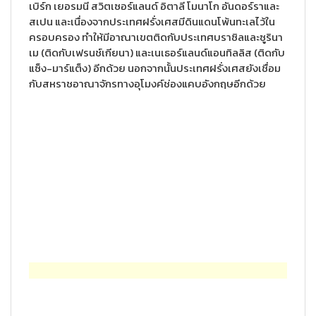
เบิร์ก เยอรมนี สวิตเซอร์แลนด์ อิตาลี โมนาโก อันดอร์ราและ
สเปน และเนื่องจากประเทศฝรั่งเศสมีดินแดนโพ้นทะเลไว้ใน
ครอบครอง ทำให้มีอาณาเขตติดกับประเทศบราซิลและซูรินา
เม (ติดกับเฟรนช์เกียนา) และเนเธอร์แลนด์แอนทิลลิส (ติดกับ
แซ็ง-มาร์แต็ง) อีกด้วย นอกจากนั้นประเทศฝรั่งเศสยังเชื่อม
กับสหราชอาณาจักรทางอุโมงค์ช่องแคบอังกฤษอีกด้วย