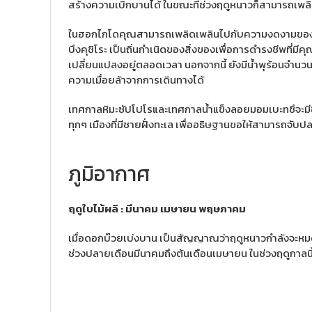
สร้างความเบิกบานได้ ในขณะที่ช่วงฤดูหนาวก็สามารถเพลิดเพ
ในฮอกไกโดคุณสามารถเพลิดเพลินไปกับความงดงามของธรรมช
บึงคุชิโระ เป็นถิ่นกำเนิดของสิ่งของเพื่อการดำรงชีพที่ม
เปลี่ยนแปลงอยู่ตลอดเวลา นอกจากนี้ ยังมีน้ำพุร้อนจำนว
ความเมื่อยล้าจากการเดินทางได้
เทศกาลหิมะซัปโปโรและเทศกาลน้ำแข็งลอยมอมเบะทซึจะมีขึ
ทุกๆ เมืองที่มีชายฝั่งทะเล เพื่ออธิษฐานขอให้สามารถจั
ภูมิอากาศ
ฤดูใบไม้ผลิ : มีนาคม เมษายน พฤษภาคม
เมื่อดอกบ๊วยเบ่งบาน เป็นสัญญาณว่าฤดูหนาวกำลังจะหมดไ
ช่วงปลายเดือนมีนาคมถึงต้นเดือนเมษายน ในช่วงฤดูกาลน