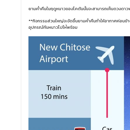
ยามค่ำคืนในฤดูหนาวของโคตันนั้นจะสามารถเห็นดวงดาวพร
**กิจกรรมส่วนใหญ่จะจัดขึ้นยามค่ำคืนทำให้อากาศค่อนข้าง
อุปกรณ์กันหนาวไปให่้พร้อม