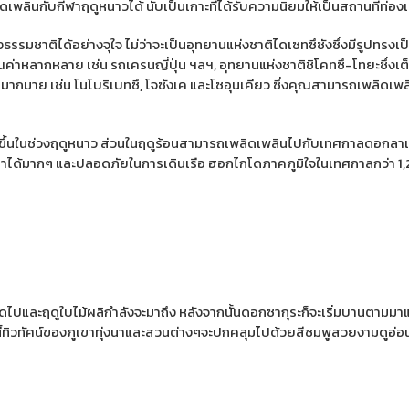
ลินกับกีฬาฤดูหนาวได้ นับเป็นเกาะที่ได้รับความนิยมให้เป็นสถานที่ท่องเท
าติได้อย่างจุใจ ไม่ว่าจะเป็นอุทยานแห่งชาติไดเซทซึซังซึ่งมีรูปทรงเป
ีคุณค่าหลากหลาย เช่น รถเครนญี่ปุ่น ฯลฯ, อุทยานแห่งชาติชิโคทซึ-โทยะซึ่ง
นมากมาย เช่น โนโบริเบทซึ, โจซังเค และโซอุนเคียว ซึ่งคุณสามารถเพลิด
้นในช่วงฤดูหนาว ส่วนในฤดูร้อนสามารถเพลิดเพลินไปกับเทศกาลดอกลาเวนเด
บปลาได้มากๆ และปลอดภัยในการเดินเรือ ฮอกไกโดภาคภูมิใจในเทศกาลกว่า 1,2
ปและฤดูใบไม้ผลิกำลังจะมาถึง หลังจากนั้นดอกซากุระก็จะเริ่มบานตามมา
ี้ทิวทัศน์ของภูเขาทุ่งนาและสวนต่างๆจะปกคลุมไปด้วยสีชมพูสวยงามดูอ่อ