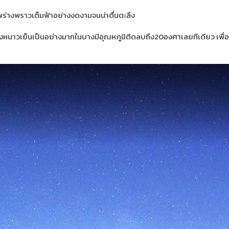
่างพราวเต็มฟ้าอย่างงดงามจนน่าตื่นตะลึง
หนาวเย็นเป็นอย่างมากในบางมีอุณหภูมิติดลบถึง20องศาเลยทีเดียว เพื่อที่