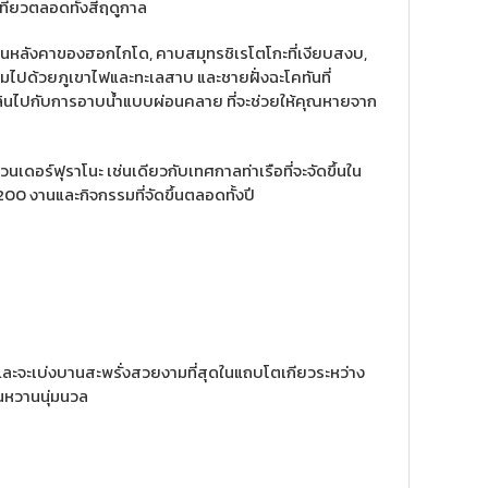
ี่ยวตลอดทั้งสี่ฤดูกาล
็นหลังคาของฮอกไกโด, คาบสมุทรชิเรโตโกะที่เงียบสงบ,
เต็มไปด้วยภูเขาไฟและทะเลสาบ และชายฝั่งฉะโคทันที่
เพลินไปกับการอาบน้ำแบบผ่อนคลาย ที่จะช่วยให้คุณหายจาก
อร์ฟุราโนะ เช่นเดียวกับเทศกาลท่าเรือที่จะจัดขึ้นใน
00 งานและกิจกรรมที่จัดขึ้นตลอดทั้งปี
และจะเบ่งบานสะพรั่งสวยงามที่สุดในแถบโตเกียวระหว่าง
นหวานนุ่มนวล