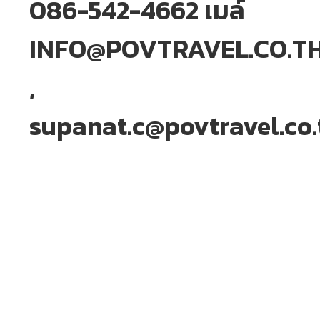
086-542-4662 เมล์
INFO@POVTRAVEL.CO.T
,
supanat.c@povtravel.co.
pointofviewtravel #toureurope #ทัวร์ยุโรป #ทัวร์ญี่ปุ่น
#ทัวร์เวียดยาม #ทัวร์ดานัง #ทัวร์สิงคโปร์ #ทัวร์อินเดีย
#ทัวร์ไหว้พระฮ่องกง #ทัวร์ฮ่องกง #ทัวร์พม่า #ทัวร์ไหว้พระ
พม่า #ทัวร์สงกรานต์ #ทัวร์ต่างประเทศ #ทัวร์ดูงาน #ทัวร์
สัมนาต่างประเทศ #ทัวร์กรุ๊ปเหมา #ทัวร์ส่วนตัว #จัดกรุ๊ป
ส่วนตัว #ทัวร์อิตาลี #ทัวร์สวิต #ทัวร์สแกน #ทัวร์ไต้หวัน
#ทัวร์จีน #ทัวร์ #ทัวร์ตุรกี #ทัวร์จอเจีย #ทัวร์ซาปา #จัดทัวร์
ดูงาน #ทัวร์จีน #ทัวร์ปักกิ่ง #คุณจีนคุงหมิง #ทัวร์จีนเฉินตู
#ทัวร์เซี่ยงไฮ้ #ทัวร์จีนกวางเจา #ทัวร์กวางเจา #ทัวร์
เซี่ยงไฮ้ #ทัวร์กำแพงเมืองจีน #ทัวร์ดูงานพลาสติก #ทัวร์ดู