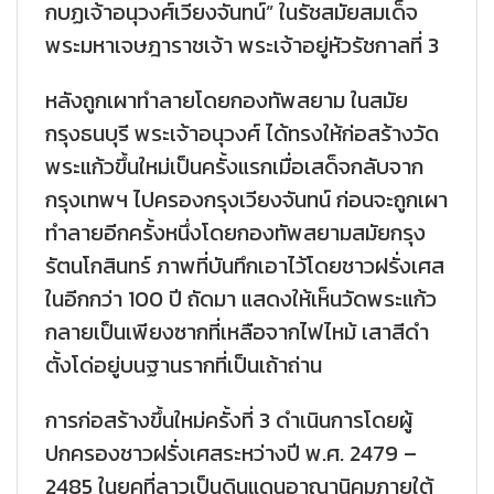
กบฏเจ้าอนุวงศ์เวียงจันทน์” ในรัชสมัยสมเด็จ
พระมหาเจษฎาราชเจ้า พระเจ้าอยู่หัวรัชกาลที่ 3
หลังถูกเผาทำลายโดยกองทัพสยาม ในสมัย
กรุงธนบุรี พระเจ้าอนุวงศ์ ได้ทรงให้ก่อสร้างวัด
พระแก้วขึ้นใหม่เป็นครั้งแรกเมื่อเสด็จกลับจาก
กรุงเทพฯ ไปครองกรุงเวียงจันทน์ ก่อนจะถูกเผา
ทำลายอีกครั้งหนึ่งโดยกองทัพสยามสมัยกรุง
รัตนโกสินทร์ ภาพที่บันทึกเอาไว้โดยชาวฝรั่งเศส
ในอีกกว่า 100 ปี ถัดมา แสดงให้เห็นวัดพระแก้ว
กลายเป็นเพียงซากที่เหลือจากไฟไหม้ เสาสีดำ
ตั้งโด่อยู่บนฐานรากที่เป็นเถ้าถ่าน
การก่อสร้างขึ้นใหม่ครั้งที่ 3 ดำเนินการโดยผู้
ปกครองชาวฝรั่งเศสระหว่างปี พ.ศ. 2479 –
2485 ในยุคที่ลาวเป็นดินแดนอาณานิคมภายใต้