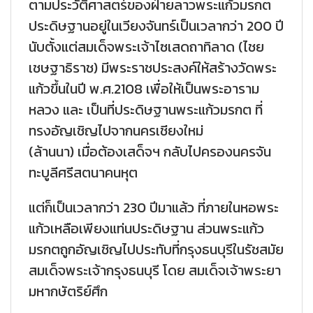
ตามประวัติศาสตร์ของฝ่ายลาวพระแก้วมรกต
ประดิษฐานอยู่ในเวียงจันทร์เป็นเวลากว่า 200 ปี
นับตั้งแต่สมเด็จพระเจ้าไซเสดถาทิลาด (ไชย
เชษฐาธิราช) มีพระราชประสงค์ให้สร้างวัดพระ
แก้วขึ้นในปี พ.ศ.2108 เพื่อให้เป็นพระอาราม
หลวง และ เป็นที่ประดิษฐานพระแก้วมรกต ที่
ทรงอัญเชิญไปจากนครเชียงใหม่
(ล้านนา) เมื่อต้องเสด็จฯ กลับไปครองนครจัน
ทะบูลีศรีสตนาคนหุต
แต่ก็เป็นเวลากว่า 230 ปีมาแล้ว ที่ภายในหอพระ
แก้วเหลือเพียงแท่นประดิษฐาน ส่วนพระแก้ว
มรกตถูกอัญเชิญไปประทับที่กรุงธนบุรีในรัชสมัย
สมเด็จพระเจ้ากรุงธนบุรี โดย สมเด็จเจ้าพระยา
มหากษัตริย์ศึก