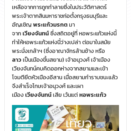
เหลือจากการถูกทำลายซึ่งในประวัติศาสตร์
พระเจ้าตากสินมหาราชก่อตั้งกรุงธนบุรีและ
อัญเชิญ
พระแก้วมรกต
มา
จาก
เวียงจันทน์
ซึ่งสถิตอยู่ที่ หอพระแก้วแห่งนี้
ทำให้หอพระแก้วแห่งนี้ว่างเปล่า ต่อมาในสมัย
พระนั่งเกล้าฯ (ซึ่งอาณาจักรล้านช้าง หรือ
ลาว
เป็นเมืองขึ้นสยาม) เจ้าอนุวงศ์ เจ้าเมือง
เวียงจันทน์คบคิดออกห่างจากสยามและเข้า
โจมตียึดหัวเมืองอีสาน เมื่อสยามกำราบชนะแล้ว
จึงสำเร็จโทษเจ้าอนุวงศ์ และเผา
เมือง
เวียงจันทน์
เสีย เว้นแต่
หอพระแก้ว