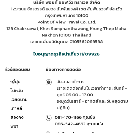
บริษัท พอยท์ ออฟ วิว ทราเวล จำกัด
129 ถนน จักรวรรดิ แขวง สัมพันธวงศ์ เขต สัมพันธวงศ์ จังหวัด
กรุงเทพมหานคร 10100
Point Of View Travel Co., Ltd.
129 Chakkrawat, Khet Samphanthawong, Krung Thep Maha
Nakhon 10100, Thailand
เลขทะเบียนนิติบุคคล 0105562089598
ใบอนุญาตธุรกิจนำเที่ยว 11/09926
ทัวร์ยอดนิยม
ช่องทางการติดต่อ
ญี่ปุ่น
วัน-เวลาทำการ
เราจะติดต่อกลับในเวลาทำการ : จันทร์ -
ไต้หวัน
ศุกร์ 09.00 - 17.00
เวียดนาม
(หยุดวันเสาร์ - อาทิตย์ และ วันหยุดตาม
ปฏิทิน)
เกาหลี
ฮ่องกง
081-170-1166 คุณซ้ง
086-542-4662 คุณเหน่ง
พม่า