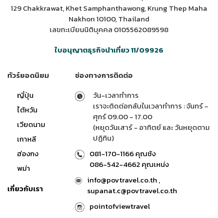
129 Chakkrawat, Khet Samphanthawong, Krung Thep Maha
Nakhon 10100, Thailand
เลขทะเบียนนิติบุคคล 0105562089598
ใบอนุญาตธุรกิจนำเที่ยว 11/09926
ทัวร์ยอดนิยม
ช่องทางการติดต่อ
ญี่ปุ่น
วัน-เวลาทำการ
เราจะติดต่อกลับในเวลาทำการ : จันทร์ -
ไต้หวัน
ศุกร์ 09.00 - 17.00
เวียดนาม
(หยุดวันเสาร์ - อาทิตย์ และ วันหยุดตาม
ปฏิทิน)
เกาหลี
ฮ่องกง
081-170-1166 คุณซ้ง
086-542-4662 คุณเหน่ง
พม่า
info@povtravel.co.th ,
เกี่ยวกับเรา
supanat.c@povtravel.co.th
pointofviewtravel