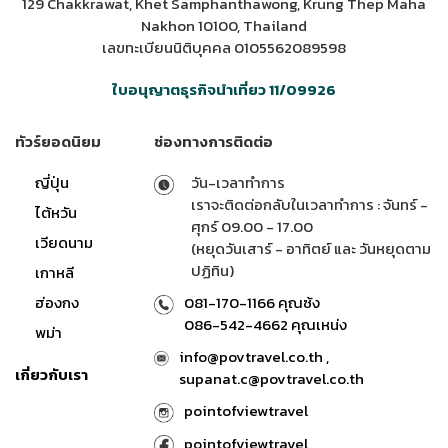
129 Chakkrawat, Khet Samphanthawong, Krung Thep Maha
Nakhon 10100, Thailand
เลขทะเบียนนิติบุคคล 0105562089598
ใบอนุญาตธุรกิจนำเที่ยว 11/09926
ทัวร์ยอดนิยม
ช่องทางการติดต่อ
ญี่ปุ่น
วัน-เวลาทำการ
เราจะติดต่อกลับในเวลาทำการ : จันทร์ -
ไต้หวัน
ศุกร์ 09.00 - 17.00
เวียดนาม
(หยุดวันเสาร์ - อาทิตย์ และ วันหยุดตาม
ปฏิทิน)
เกาหลี
ฮ่องกง
081-170-1166 คุณซ้ง
086-542-4662 คุณเหน่ง
พม่า
info@povtravel.co.th ,
เกี่ยวกับเรา
supanat.c@povtravel.co.th
pointofviewtravel
pointofviewtravel