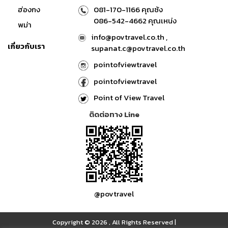
ฮ่องกง
081-170-1166 คุณซ้ง
086-542-4662 คุณเหน่ง
พม่า
info@povtravel.co.th ,
เกี่ยวกับเรา
supanat.c@povtravel.co.th
pointofviewtravel
pointofviewtravel
Point of View Travel
ติดต่อทาง Line
@povtravel
Copyright © 2026
,
All Rights Reserved
|