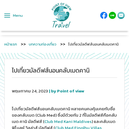
Menu
หน้าแรก
บทความท่องเที่ยว
ไปเที่ยวมัลดีฟส์นอนคลับเมดคานิ
ไปเที่ยวมัลดีฟส์นอนคลับเมดคานิ
พฤษภาคม 24, 2023
| by Point of view
ไปเที่ยวมัลดีฟส์นอนคลับเมดคานิ หลายคนคงคุ้นเคยกับชื่อ
ของคลับเมด (Club Med) ซึ่งมีด้วยกัน 2 ที่ในมัลดีฟส์คือคลับ
เมด คานิ มัลดีฟส์ (
Club Med Kani Maldives
) และคลับเมด
ฟิโนลูห์ วิลล่าส์ มัลดีฟส์ (
Club Med Finolhu Villas