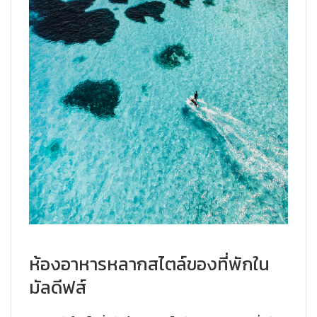
ห้องอาหารหลากสไตล์ของที่พักใน
มัลดีฟส์