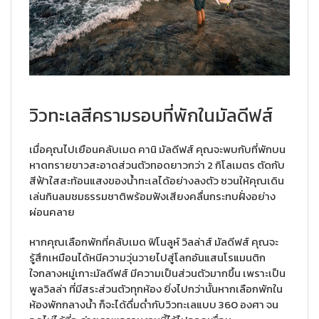
วิวทะเลสีครามรอบที่พักในมัลดีฟส์
เมื่อคุณไปเยือนคลับเมด คานิ มัลดีฟส์ คุณจะพบกับที่พักบน
หาดทรายขาวสะอาดส่วนตัวทอดยาวกว่า 2 กิโลเมตร ตัดกับ
สีฟ้าใสสะท้อนแสงของน้ำทะเลได้อย่างลงตัว ชวนให้คุณเดิน
เล่นกินลมชมธรรมชาติพร้อมฟังเสียงคลื่นกระทบฝั่งอย่าง
ผ่อนคลาย
หากคุณเลือกพักที่คลับเมด ฟิโนลูห์ วิลล่าส์ มัลดีฟส์ คุณจะ
รู้สึกเหมือนได้หนีความวุ่นวายไปสู่โลกอันแสนโรแมนติก
ใจกลางหมู่เกาะมัลดีฟส์ มีความเป็นส่วนตัวมากขึ้น เพราะเป็น
พูลวิลล่า ที่มีสระส่วนตัวทุกห้อง ยิ่งไปกว่านั้นหากเลือกพักใน
ห้องพักกลางน้ำ ก็จะได้ดื่มด่ำกับวิวทะเลแบบ 360 องศา จน