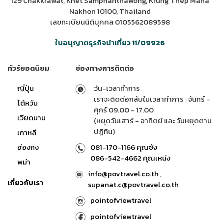
129 Chakkrawat, Khet Samphanthawong, Krung Thep Maha
Nakhon 10100, Thailand
เลขทะเบียนนิติบุคคล 0105562089598
ใบอนุญาตธุรกิจนำเที่ยว 11/09926
ทัวร์ยอดนิยม
ช่องทางการติดต่อ
ญี่ปุ่น
วัน-เวลาทำการ
เราจะติดต่อกลับในเวลาทำการ : จันทร์ -
ไต้หวัน
ศุกร์ 09.00 - 17.00
เวียดนาม
(หยุดวันเสาร์ - อาทิตย์ และ วันหยุดตาม
ปฏิทิน)
เกาหลี
ฮ่องกง
081-170-1166 คุณซ้ง
086-542-4662 คุณเหน่ง
พม่า
info@povtravel.co.th ,
เกี่ยวกับเรา
supanat.c@povtravel.co.th
pointofviewtravel
pointofviewtravel