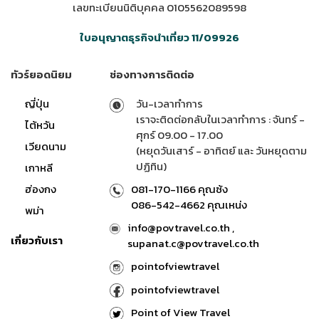
เลขทะเบียนนิติบุคคล 0105562089598
ใบอนุญาตธุรกิจนำเที่ยว 11/09926
ทัวร์ยอดนิยม
ช่องทางการติดต่อ
ญี่ปุ่น
วัน-เวลาทำการ
เราจะติดต่อกลับในเวลาทำการ : จันทร์ -
ไต้หวัน
ศุกร์ 09.00 - 17.00
เวียดนาม
(หยุดวันเสาร์ - อาทิตย์ และ วันหยุดตาม
ปฏิทิน)
เกาหลี
ฮ่องกง
081-170-1166 คุณซ้ง
086-542-4662 คุณเหน่ง
พม่า
info@povtravel.co.th ,
เกี่ยวกับเรา
supanat.c@povtravel.co.th
pointofviewtravel
pointofviewtravel
Point of View Travel