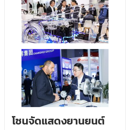
โซนจัดแสดงยานยนต์