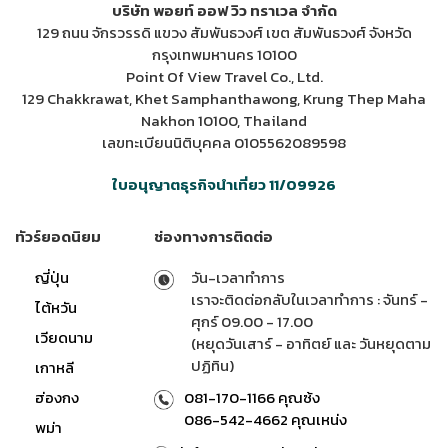
บริษัท พอยท์ ออฟ วิว ทราเวล จำกัด
129 ถนน จักรวรรดิ แขวง สัมพันธวงศ์ เขต สัมพันธวงศ์ จังหวัด
กรุงเทพมหานคร 10100
Point Of View Travel Co., Ltd.
129 Chakkrawat, Khet Samphanthawong, Krung Thep Maha
Nakhon 10100, Thailand
เลขทะเบียนนิติบุคคล 0105562089598
ใบอนุญาตธุรกิจนำเที่ยว 11/09926
ทัวร์ยอดนิยม
ช่องทางการติดต่อ
ญี่ปุ่น
วัน-เวลาทำการ
เราจะติดต่อกลับในเวลาทำการ : จันทร์ -
ไต้หวัน
ศุกร์ 09.00 - 17.00
เวียดนาม
(หยุดวันเสาร์ - อาทิตย์ และ วันหยุดตาม
ปฏิทิน)
เกาหลี
ฮ่องกง
081-170-1166 คุณซ้ง
086-542-4662 คุณเหน่ง
พม่า