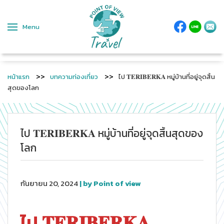
Menu
หน้าแรก
บทความท่องเที่ยว
ไป 𝐓𝐄𝐑𝐈𝐁𝐄𝐑𝐊𝐀 หมู่บ้านที่อยู่จุดสิ้น
สุดของโลก
ไป 𝐓𝐄𝐑𝐈𝐁𝐄𝐑𝐊𝐀 หมู่บ้านที่อยู่จุดสิ้นสุดของ
โลก
กันยายน 20, 2024
| by Point of view
ไป 𝐓𝐄𝐑𝐈𝐁𝐄𝐑𝐊𝐀