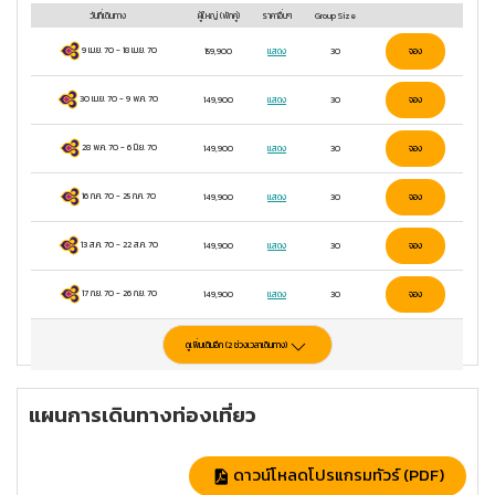
Tower of London - พระราชวังบักกิ้งแฮม -
วันที่เดินทาง
ผู้ใหญ่
(พักคู่)
ราคาอื่นๆ
Group Size
ลอนดอนอาย - ห้างแฮร์รอดส์
9 เม.ย. 70
-
18 เม.ย. 70
159,900
แสดง
30
จอง
มื้อพิเศษ : FISH & CHIP - อาหารจีน Four
Season เมนูเป็ดย่างและกุ้งมังกรรสเลิศ
30 เม.ย. 70
-
9 พ.ค. 70
149,900
แสดง
30
จอง
4
ดาว
28 พ.ค. 70
-
6 มิ.ย. 70
149,900
แสดง
30
จอง
16 ก.ค. 70
-
25 ก.ค. 70
149,900
แสดง
30
จอง
13 ส.ค. 70
-
22 ส.ค. 70
149,900
แสดง
30
จอง
17 ก.ย. 70
-
26 ก.ย. 70
149,900
แสดง
30
จอง
ดูเพิ่มเติมอีก (
2
ช่วงเวลาเดินทาง)
แผนการเดินทางท่องเที่ยว
ดาวน์โหลดโปรแกรมทัวร์ (PDF)