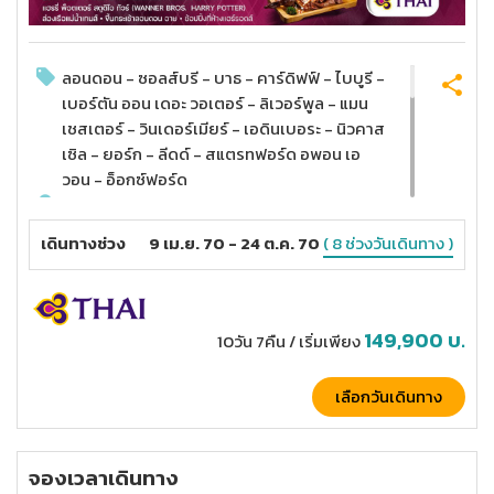
ลอนดอน - ซอลส์บรี - บาธ - คาร์ดิฟฟ์ - ไบบูรี -
เบอร์ตัน ออน เดอะ วอเตอร์ - ลิเวอร์พูล - แมน
เชสเตอร์ - วินเดอร์เมียร์ - เอดินเบอระ - นิวคาส
เซิล - ยอร์ก - ลีดด์ - สแตรทฟอร์ด อพอน เอ
วอน - อ็อกซ์ฟอร์ด
สโตนเฮนจ์ - Roman Bath - ปราสาทคาร์ดิฟฟ์
- Arlington Row - หมู่บ้านเบอร์ตัน ออน เดอะ
เดินทางช่วง
9 เม.ย. 70 - 24 ต.ค. 70
( 8 ช่วงวันเดินทาง )
วอเตอร์ - อนุสาวรีย์เดอะบิทเทิล - สนามแอน
ฟิลด์ - สนามโอลด์ แทรฟฟอร์ด - ล่องเรือทะเล
สาบวินเดอร์เมียร์ - คาล์ตัน ฮิลล์ - ปราสาทเอดิน
เบิร์ก - ถนนรอยัลไมล์ - มหาวิหารเซนต์นิโคลัส -
149,900
บ.
10วัน 7คืน
/ เริ่มเพียง
Castle Keep - มหาวิหารยอร์ค - York
Shamble - บ้านเกิดเชคสเปียร์ - วิทยาลัยไค
เลือกวันเดินทาง
รสต์เชิร์ช อ็อกซ์ฟอร์ด - The Dining Hall แฮร์รี่
พอตเตอร์ - Bicester Village Outlet -
Warner Bros Studio London Harry Potter
จองเวลาเดินทาง
Tour - ล่องเรือแม่น้ำเทมส์ - Tower Bridge -