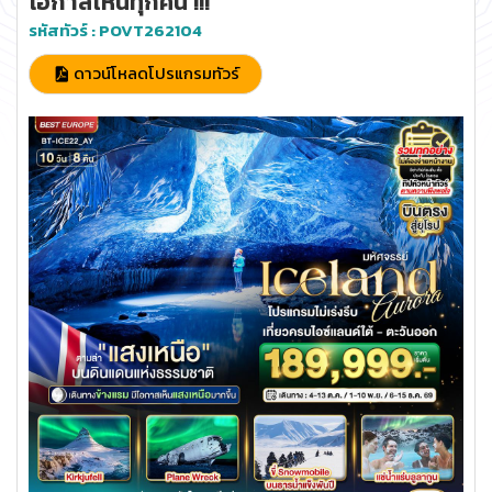
โอกาสเห็นทุกคืน !!!
รหัสทัวร์ :
POVT262104
ดาวน์โหลดโปรแกรมทัวร์