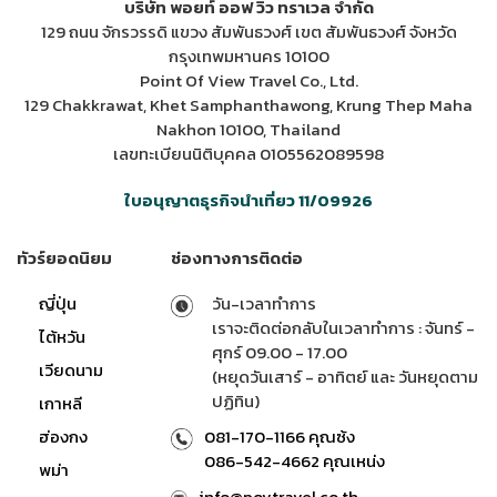
บริษัท พอยท์ ออฟ วิว ทราเวล จำกัด
129 ถนน จักรวรรดิ แขวง สัมพันธวงศ์ เขต สัมพันธวงศ์ จังหวัด
กรุงเทพมหานคร 10100
Point Of View Travel Co., Ltd.
129 Chakkrawat, Khet Samphanthawong, Krung Thep Maha
Nakhon 10100, Thailand
เลขทะเบียนนิติบุคคล 0105562089598
ใบอนุญาตธุรกิจนำเที่ยว 11/09926
ทัวร์ยอดนิยม
ช่องทางการติดต่อ
ญี่ปุ่น
วัน-เวลาทำการ
เราจะติดต่อกลับในเวลาทำการ : จันทร์ -
ไต้หวัน
ศุกร์ 09.00 - 17.00
เวียดนาม
(หยุดวันเสาร์ - อาทิตย์ และ วันหยุดตาม
ปฏิทิน)
เกาหลี
ฮ่องกง
081-170-1166 คุณซ้ง
086-542-4662 คุณเหน่ง
พม่า
info@povtravel.co.th ,