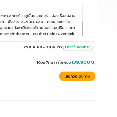
e Center) – ยูเนี่ยน สแควร์ – ล่องเรือชมอ่าว
์ 39 – นั่งรถราง CABLE CAR – ถนนลอมบาร์ด –
– อุทยานแห่งชาติแกรนด์แคนยอน เวสต์ริม – สกา
int Amphitheater – Mather Point Overlook
ทอโลป แคนยอน – โมนูเมนต์ วัลเลย์ – Forrest
ountains – Citadel Outlet – ไชนีส เธียร์
25 ธ.ค. 69 - 3 ม.ค. 70
( 1 ช่วงวันเดินทาง )
 ไดร์ฟ – กริฟฟิน พาร์ค – แซนตา มอนิกา
139,900
บ.
10วัน 7คืน
/ เริ่มเพียง
เลือกวันเดินทาง