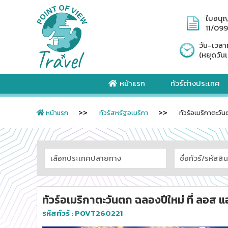
ใบอนุ
11/09
วัน-เวลา
(หยุดวันเ
หน้าแรก
ทัวร์ต่างประเทศ
หน้าแรก
ทัวร์สหรัฐอเมริกา
ทัวร์อเมริกาตะวั
ทัวร์อเมริกาตะวันตก ฉลองปีใหม่ ที่ ลอส 
รหัสทัวร์ :
POVT260221