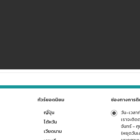
ทัวร์ยอดนิยม
ช่องทางการติ
ญี่ปุ่น
วัน-เวลา
เราจะติดต
ไต้หวัน
จันทร์ - ศ
เวียดนาม
(หยุดวันเส
หยุดตามป