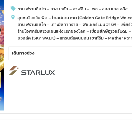
ซาน ฟรานซิสโก – ลาส เวกัส – ลาฟลิน – เพจ – ลอส แองเจลิส
จุดชมวิวทวิน พีค – โกลด์เดน เกต (Golden Gate Bridge Welcom
ซาน ฟรานซิสโก – เกาะอัลคาทราซ – ฟิชเชอร์แมน วาร์ฟ – เพียร
ร้านไอศครีมสเวนเซ่นแห่งแรกของโลก – เขื่อนยักษ์ฮูเวอร์แดม 
ยวอล์ค (SKY WALK) – แกรนด์แคนยอน เซาท์ริม – Mather Po
– Powell Point – Mohave Point – Desert View Drive – แอนเ
Gump Point (US Route 163) – ฮอร์สชู เบนด์ – Seven Magic M
เดินทางช่วง
เตอร์ – ฮอลลีวูด วอล์ก ออฟ เฟม – เบเวอร์รี่ ฮิลล์ – ถนนโรดิโอ
4
ดาว