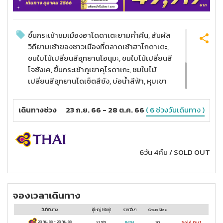
ขึ้นกระเช้าชมเมืองฮาโดดาเตะยามค่ำคืน, สัมผัส
วิถียามเช้าของชาวเมืองที่ตลาดเช้าฮาโกดาเตะ,
ชมใบไม้เปลี่ยนสีอุทยานโอนุมะ, ชมใบไม้เปลี่ยนสี
โจซังเค, ขึ้นกระเช้าภูเขาคุโรดาเกะ, ชมใบไม้
เปลี่ยนสีอุทยานไดเซ็ตสึซัง, บ่อน้ำสีฟ้า, หุบเขา
นรกจิโกกุดานิ, หมู่บ้านราเมน
ช้อปปิ้งถนนทานุกิโคจิ, ตลาดเช้าฮาโกดาเตะ,
เดินทางช่วง
23 ก.ย. 66 - 28 ต.ค. 66
( 6 ช่วงวันเดินทาง )
เที่ยวคลองโอตารุ
บุฟเฟ่ต์ขาปู 3 ชนิด พร้อมเนื้อวากิวแบบพรีเมี่ยม
6วัน 4คืน
/
SOLD OUT
จองเวลาเดินทาง
วันที่เดินทาง
ผู้ใหญ่
(พักคู่)
ราคาอื่นๆ
Group Size
23 ก.ย. 66
-
28 ก.ย. 66
53,919
แสดง
30
Sold Out