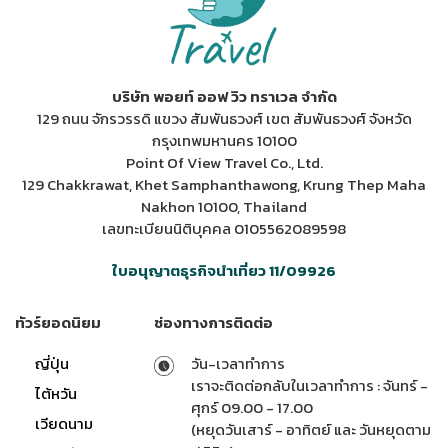
บริษัท พอยท์ ออฟ วิว ทราเวล จำกัด
129 ถนน จักรวรรดิ แขวง สัมพันธวงศ์ เขต สัมพันธวงศ์ จังหวัด
กรุงเทพมหานคร 10100
Point Of View Travel Co., Ltd.
129 Chakkrawat, Khet Samphanthawong, Krung Thep Maha
Nakhon 10100, Thailand
เลขทะเบียนนิติบุคคล 0105562089598
ใบอนุญาตธุรกิจนำเที่ยว 11/09926
ทัวร์ยอดนิยม
ช่องทางการติดต่อ
ญี่ปุ่น
วัน-เวลาทำการ
เราจะติดต่อกลับในเวลาทำการ : จันทร์ -
ไต้หวัน
ศุกร์ 09.00 - 17.00
เวียดนาม
(หยุดวันเสาร์ - อาทิตย์ และ วันหยุดตาม