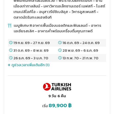
พิพิธภัณฑ์กลางแจ้งลัตเวีย - พระราชวังแคทเดอริก - ย่าน
เมืองเก่าทาลลินน์ - มหาวิหารอเล็กซานเดอร์ เนฟสกี - โบสถ์
เทมเปลิโอคิโอ - อนุสาวรีย์ซิเบลิอุส - วิหารอูสเพนสกี -
ตลาดนัดริมทะเลเฮลซิงกิ
เมนูพิเศษ !!! อาหารพื้นเมืองบอลติกและฟินแลนด์ - อาหาร
เอเชียรสเลิศ - อาหารค่ำพร้อมเครื่องดื่มคุณภาพดี
19 ก.ย. 69
-
27 ก.ย. 69
16 ต.ค. 69
-
24 ต.ค. 69
31 ต.ค. 69
-
8 พ.ย. 69
28 พ.ย. 69
-
6 ธ.ค. 69
26 ธ.ค. 69
-
3 ม.ค. 70
13 ก.พ. 70
-
21 ก.พ. 70
ดูช่วงเวลาเพิ่มเติมอีก (
1
)
9 วัน
6 คืน
89,900
฿
เริ่ม