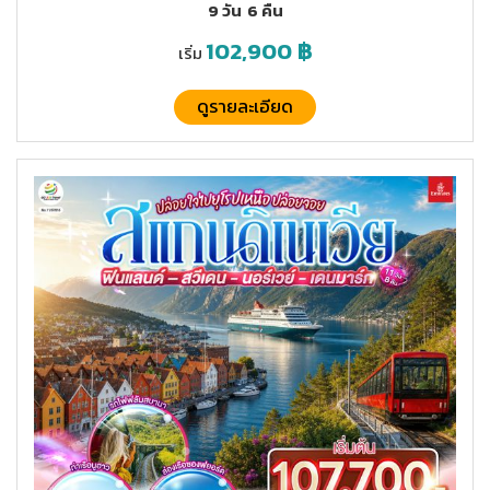
9 วัน
6 คืน
102,900
฿
เริ่ม
ดูรายละเอียด