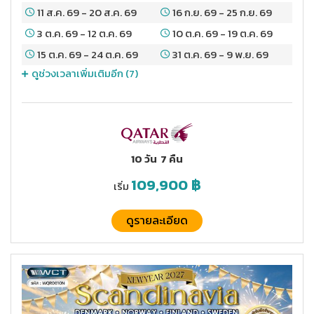
11 ส.ค. 69
-
20 ส.ค. 69
16 ก.ย. 69
-
25 ก.ย. 69
3 ต.ค. 69
-
12 ต.ค. 69
10 ต.ค. 69
-
19 ต.ค. 69
15 ต.ค. 69
-
24 ต.ค. 69
31 ต.ค. 69
-
9 พ.ย. 69
ดูช่วงเวลาเพิ่มเติมอีก (
7
)
10 วัน
7 คืน
109,900
฿
เริ่ม
ดูรายละเอียด