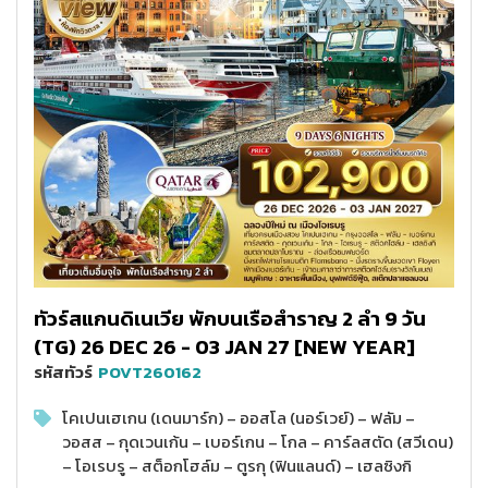
ทัวร์สแกนดิเนเวีย พักบนเรือสำราญ 2 ลำ 9 วัน
(TG) 26 DEC 26 - 03 JAN 27 [NEW YEAR]
รหัสทัวร์
POVT260162
โคเปนเฮเกน (เดนมาร์ก) – ออสโล (นอร์เวย์) – ฟลัม –
วอสส – กุดเวนเก้น – เบอร์เกน – โกล – คาร์ลสตัด (สวีเดน)
– โอเรบรู – สต็อกโฮล์ม – ตูรกุ (ฟินแลนด์) – เฮลซิงกิ