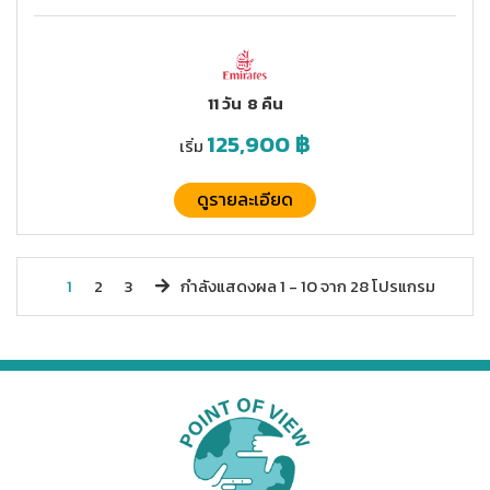
11 วัน
8 คืน
125,900
฿
เริ่ม
ดูรายละเอียด
1
2
3
กำลังแสดงผล
1 -
10
จาก
28
โปรแกรม