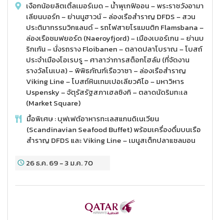
เงือกน้อยลิตเติ้ลเมอร์เมด – น้ำพุเกฟิออน – พระราชวังอามา
เลียนบอร์ก – ย่านนูฮาวน์ – ล่องเรือสำราญ DFDS – สวน
ประติมากรรมวิกแลนด์ – รถไฟสายโรแมนติก Flamsbana –
ล่องเรือชมฟยอร์ด (Naeroyfjord) – เมืองเบอร์เกน – ย่านบ
ริกเก้น – นั่งรถราง Floibanen – ตลาดปลาโบราณ – โบสถ์
ประจำเมืองโอเรบรู – ศาลาว่าการสต็อกโฮล์ม (ที่จัดงาน
รางวัลโนเบล) – พิพิธภัณฑ์เรือวาซา – ล่องเรือสำราญ
Viking Line – โบสถ์หินเทมเปอเลียวคิโอ – มหาวิหาร
Uspensky – จัตุรัสรัฐสภาเฮลซิงกิ – ตลาดนัดริมทะเล
(Market Square)
มื้อพิเศษ : บุฟเฟต์อาหารทะเลสแกนดิเนเวียน
(Scandinavian Seafood Buffet) พร้อมเครื่องดื่มบนเรือ
สำราญ DFDS และ Viking Line – เมนูสเต็กปลาแซลมอน
26 ธ.ค. 69
-
3 ม.ค. 70