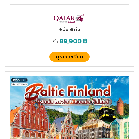
9 วัน
6 คืน
89,900
฿
เริ่ม
ดูรายละเอียด