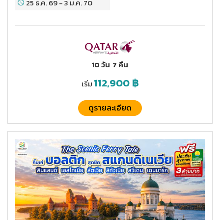
25 ธ.ค. 69
-
3 ม.ค. 70
10 วัน
7 คืน
112,900
฿
เริ่ม
ดูรายละเอียด