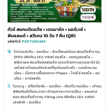
ทัวร์ สแกนดิเนเวีย × เดนมาร์ก × นอร์เวย์ ×
ฟินแลนด์ × สวีเดน 10 วัน 7 คืน (QR)
รหัสทัวร์
POVT250465
โคเปนเฮเก้น – ชมเมือง – ลิตเติ้ลเมอร์เมด ล่องเรือสำราญ
DFDS (พักห้อง SEA VIEW) ออสโล – ชมกรุงออสโล –
ฟลัม/วอส ล่องเรือชมฟจอร์ด (มรดกโลกทางธรรมชาติ) นั่ง
รถไฟสายโรแมนติก(สวยที่สุดในนอร์เวย์) – เบอร์เกน ชม
เมือง – นั่งรถรางขึ้นยอดเขา Floyen – โกลโล่ ออสโล – ชม
เมือง – คาร์ลสตัด
โอเรบรู – สต๊อกโฮล์ม – ชมเมือง – ช้อปปิ้ง ชมเมือง – เข้าชม
พิพิธภัณฑ์เรือรบวาซา เข้าชมศาลาวาการเมือง – แกมล่าส
แตน ล่องเรือสำราญ Viking Line (พักห้อง SEA VIEW)
เฮลซิงกิ – ชมเมือง