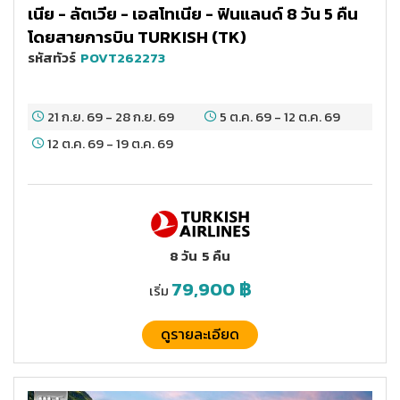
เนีย - ลัตเวีย - เอสโทเนีย - ฟินแลนด์ 8 วัน 5 คืน
โดยสายการบิน TURKISH (TK)
รหัสทัวร์
POVT262273
21 ก.ย. 69
-
28 ก.ย. 69
5 ต.ค. 69
-
12 ต.ค. 69
12 ต.ค. 69
-
19 ต.ค. 69
8 วัน
5 คืน
79,900
฿
เริ่ม
ดูรายละเอียด