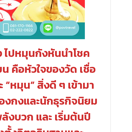
อง ไปหมุนกังหันนำโชค
 คือหัวใจของวัด เชื่อ
“หมุน” สิ่งดี ๆ เข้ามา
่องกงและนักธุรกิจนิยม
ลังบวก และ เริ่มต้นปี