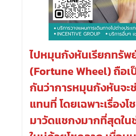
ไปหมุนกังหันเรียกทรัพย
(Fortune Wheel) ถือเป
กันว่าการหมุนกังหันจะช่
แทนที่ โดยเฉพาะเรื่องโ
มาวัดแชกงมากที่สุดในช่ว