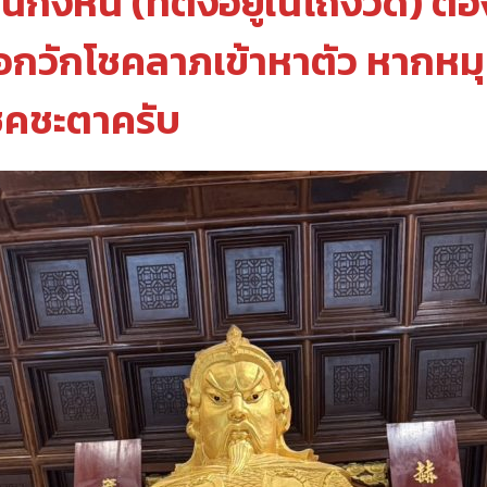
นกังหัน (ที่ตั้งอยู่ในโถงวัด) ต
่อกวักโชคลาภเข้าหาตัว หากหม
ชคชะตาครับ