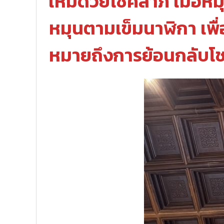
ใหม่ด้วยโชคลาภ เมื่อหมุ
หมุนตามเข็มนาฬิกา เพื
หมายถึงการย้อนกลับโ