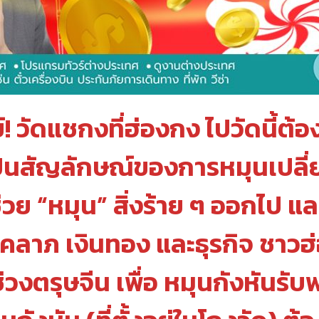
์! วัดแชกงที่ฮ่องกง ไปวัดนี้ต้
็นสัญลักษณ์ของการหมุนเปลี่ยน
วย “หมุน” สิ่งร้าย ๆ ออกไป และ 
ชคลาภ เงินทอง และธุรกิจ ชาวฮ
งตรุษจีน เพื่อ หมุนกังหันรับพ