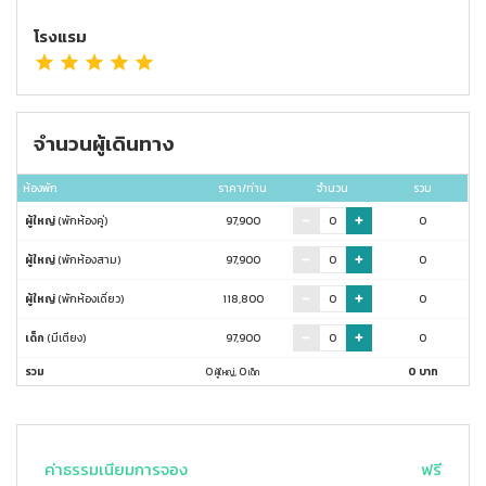
โรงแรม
จำนวนผู้เดินทาง
ห้องพัก
ราคา/ท่าน
จำนวน
รวม
ผู้ใหญ่
(พักห้องคู่)
97,900
0
ผู้ใหญ่
(พักห้องสาม)
97,900
0
ผู้ใหญ่
(พักห้องเดี่ยว)
118,800
0
เด็ก
(มีเตียง)
97,900
0
รวม
0
,
0
0
บาท
ผู้ใหญ่
เด็ก
ค่าธรรมเนียมการจอง
ฟรี