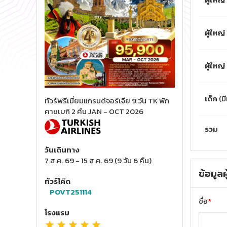
ผู้ใหญ่
ผู้ใหญ่
เด็ก
(ม
ทัวร์พรีเมี่ยมแกรนด์จอร์เจีย 9 วัน TK พัก
คาซเบกิ 2 คืน JAN - OCT 2026
รวม
วันเดินทาง
7 ส.ค. 69
-
15 ส.ค. 69
(
9 วัน 6 คืน
)
ข้อมูลผ
ทัวร์โค๊ด
POVT251114
ชื่อ
*
โรงแรม