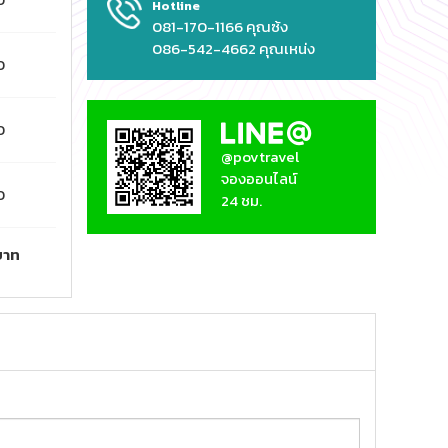
Hotline
081-170-1166 คุณซ้ง
086-542-4662 คุณเหน่ง
0
0
@povtravel
จองออนไลน์
0
24 ชม.
บาท
ล