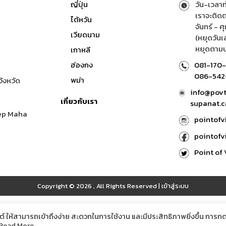
ญี่ปุ่น
วัน-เวลา
เราจะติดต
ไต้หวัน
จันทร์ - ศ
เวียดนาม
(หยุดวันเส
หยุดตามป
เกาหลี
ฮ่องกง
081-170-
086-542-
พม่า
จังหวัด
info@povtr
เกี่ยวกับเรา
supanat.c
ep Maha
pointofv
pointofv
Point of 
Copyright © 2026
,
All Rights Reserved
|
เข้าสู่ระบบ
ต์ ให้สามารถเข้าถึงง่าย สะดวกในการใช้งาน และมีประสิทธิภาพยิ่งขึ้น การก
Read More