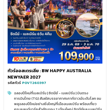
ทัวร์ออสเตรเลีย : BW HAPPY AUSTRALIA
NEWYAER 2027
รหัสทัวร์
POVT260397
ฉลองปีใหม่ที่เมลเบิร์น | ซิดนีย์ - เมลเบิร์น | บินตรง
การบินไทย (TG) สัมผัสบรรยากาศเคาท์ดาวน์ระดับโลก ชม
พลุฉลองปีใหม่อย่างยิ่งใหญ่ที่เมืองเมลเบิร์น พร้อมเที่ยว
ครบแลนด์มาร์คสำคัญของ 2 เมืองใหญ่ ซิดนีย์และเมลเบิร์น