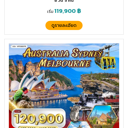
8 วัน
5 คืน
119,900
฿
เริ่ม
ดูรายละเอียด