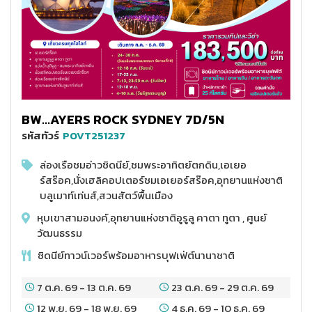
BW...AYERS ROCK SYDNEY 7D/5N
รหัสทัวร์
POVT251237
ล่องเรือชมอ่าวซิดนีย์,ชมพระอาทิตย์ตกดิน,เอเยอ
ร์สร๊อค,นั่งเฮลิคอปเตอร์ชมเอเยอร์สร๊อค,อุทยานแห่งชาติ
บลูเมาท์เท่นส์,สวนสัตว์พื้นเมือง
หุบเขาสามอนงค์,อุทยานแห่งชาติอูรูลู คาตา ทูตา , ศูนย์
วัฒนธรรม
ซิดนีย์ทาวน์เวอร์พร้อมอาหารบุฟเฟ่ต์นานาชาติ
7 ต.ค. 69
-
13 ต.ค. 69
23 ต.ค. 69
-
29 ต.ค. 69
12 พ.ย. 69
-
18 พ.ย. 69
4 ธ.ค. 69
-
10 ธ.ค. 69