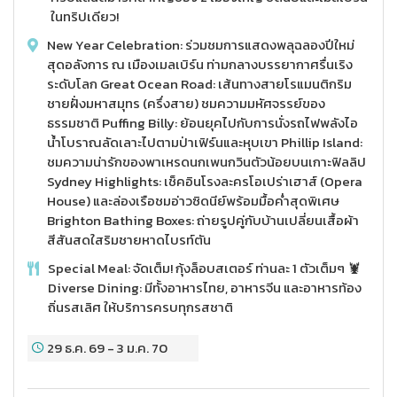
ในทริปเดียว!
New Year Celebration: ร่วมชมการแสดงพลุฉลองปีใหม่
สุดอลังการ ณ เมืองเมลเบิร์น ท่ามกลางบรรยากาศรื่นเริง
ระดับโลก Great Ocean Road: เส้นทางสายโรแมนติกริม
ชายฝั่งมหาสมุทร (ครึ่งสาย) ชมความมหัศจรรย์ของ
ธรรมชาติ Puffing Billy: ย้อนยุคไปกับการนั่งรถไฟพลังไอ
น้ำโบราณลัดเลาะไปตามป่าเฟิร์นและหุบเขา Phillip Island:
ชมความน่ารักของพาเหรดนกเพนกวินตัวน้อยบนเกาะฟิลลิป
Sydney Highlights: เช็คอินโรงละครโอเปร่าเฮาส์ (Opera
House) และล่องเรือชมอ่าวซิดนีย์พร้อมมื้อค่ำสุดพิเศษ
Brighton Bathing Boxes: ถ่ายรูปคู่กับบ้านเปลี่ยนเสื้อผ้า
สีสันสดใสริมชายหาดไบรท์ตัน
Special Meal: จัดเต็ม! กุ้งล็อบสเตอร์ ท่านละ 1 ตัวเต็มๆ 🦞
Diverse Dining: มีทั้งอาหารไทย, อาหารจีน และอาหารท้อง
ถิ่นรสเลิศ ให้บริการครบทุกรสชาติ
29 ธ.ค. 69
-
3 ม.ค. 70