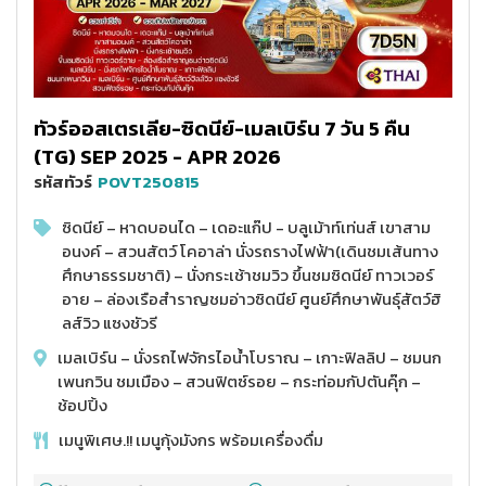
ทัวร์ออสเตรเลีย-ซิดนีย์-เมลเบิร์น 7 วัน 5 คืน
(TG) SEP 2025 - APR 2026
รหัสทัวร์
POVT250815
ซิดนีย์ – หาดบอนได – เดอะแก๊ป - บลูเม้าท์เท่นส์ เขาสาม
อนงค์ – สวนสัตว์ โคอาล่า นั่งรถรางไฟฟ้า(เดินชมเส้นทาง
ศึกษาธรรมชาติ) – นั่งกระเช้าชมวิว ขึ้นชมซิดนีย์ ทาวเวอร์
อาย – ล่องเรือสำราญชมอ่าวซิดนีย์ ศูนย์ศึกษาพันธุ์สัตว์ฮิ
ลส์วิว แซงชัวรี
เมลเบิร์น – นั่งรถไฟจักรไอน้ำโบราณ – เกาะฟิลลิป – ชมนก
เพนกวิน ชมเมือง – สวนฟิตซ์รอย – กระท่อมกัปตันคุ๊ก –
ช้อปปิ้ง
เมนูพิเศษ.!! เมนูกุ้งมังกร พร้อมเครื่องดื่ม