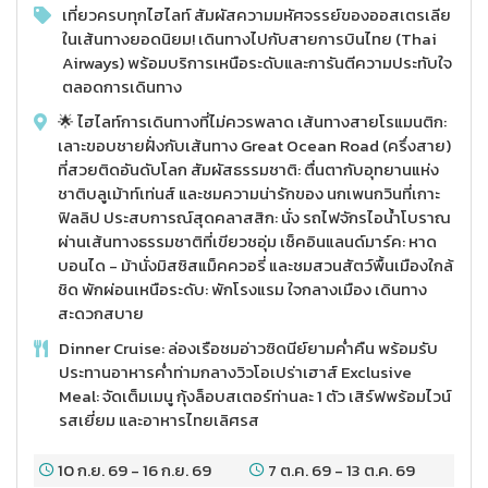
เที่ยวครบทุกไฮไลท์ สัมผัสความมหัศจรรย์ของออสเตรเลีย
ในเส้นทางยอดนิยม! เดินทางไปกับสายการบินไทย (Thai
Airways) พร้อมบริการเหนือระดับและการันตีความประทับใจ
ตลอดการเดินทาง
🌟 ไฮไลท์การเดินทางที่ไม่ควรพลาด เส้นทางสายโรแมนติก:
เลาะขอบชายฝั่งกับเส้นทาง Great Ocean Road (ครึ่งสาย)
ที่สวยติดอันดับโลก สัมผัสธรรมชาติ: ตื่นตากับอุทยานแห่ง
ชาติบลูเม้าท์เท่นส์ และชมความน่ารักของ นกเพนกวินที่เกาะ
ฟิลลิป ประสบการณ์สุดคลาสสิก: นั่ง รถไฟจักรไอน้ำโบราณ
ผ่านเส้นทางธรรมชาติที่เขียวชอุ่ม เช็คอินแลนด์มาร์ค: หาด
บอนได - ม้านั่งมิสซิสแม็คควอรี่ และชมสวนสัตว์พื้นเมืองใกล้
ชิด พักผ่อนเหนือระดับ: พักโรงแรม ใจกลางเมือง เดินทาง
สะดวกสบาย
Dinner Cruise: ล่องเรือชมอ่าวซิดนีย์ยามค่ำคืน พร้อมรับ
ประทานอาหารค่ำท่ามกลางวิวโอเปร่าเฮาส์ Exclusive
Meal: จัดเต็มเมนู กุ้งล็อบสเตอร์ท่านละ 1 ตัว เสิร์ฟพร้อมไวน์
รสเยี่ยม และอาหารไทยเลิศรส
10 ก.ย. 69
-
16 ก.ย. 69
7 ต.ค. 69
-
13 ต.ค. 69