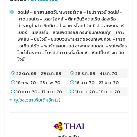
ซิดนีย์ – อุทยานสัตว์ป่าเฟเธอร์เดล – ไชน่าทาวน์ ซิดนีย์ -
หาดบอนได – เดอะร็อคส์ - ตึกควีนวิคตอเรีย ล่องเรือ
สำราญในอ่าวซิดนีย์ – โรงละครโอเปร่าเฮ้าส์ - สะพานฮาร์
เบอร์ - เมลเบิร์น - สวนฟิตซรอย กระท่อมกัปตันคุ้ก - เกาะ
ฟิลลิป – ชิมไวน์ - ชมขบวนพาเหรดของนกเพนกวิน - เกรท
โอเชี่ยนโร้ด – พอร์ตแคมเบลล์ สะพานลอนดอน - รถไฟจักร
ไอน้ำโบราณ - ไบรท์ตัน บาธติ้ง บ็อกซ์ - ช้อปปิ้ง ห้างเดวิด
โจน์
22 ต.ค. 69
-
29 ต.ค. 69
28 ธ.ค. 69
-
4 ม.ค. 70
18 ก.พ. 70
-
25 ก.พ. 70
16 มี.ค. 70
-
23 มี.ค. 70
10 เม.ย. 70
-
17 เม.ย. 70
11 เม.ย. 70
-
18 เม.ย. 70
ดูช่วงเวลาเพิ่มเติมอีก (
3
)