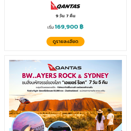
9 วัน
7 คืน
169,900
฿
เริ่ม
ดูรายละเอียด