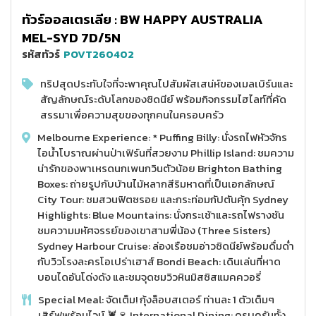
ทัวร์ออสเตรเลีย : BW HAPPY AUSTRALIA
MEL-SYD 7D/5N
รหัสทัวร์
POVT260402
ทริปสุดประทับใจที่จะพาคุณไปสัมผัสเสน่ห์ของเมลเบิร์นและ
สัญลักษณ์ระดับโลกของซิดนีย์ พร้อมกิจกรรมไฮไลท์ที่คัด
สรรมาเพื่อความสุขของทุกคนในครอบครัว
Melbourne Experience: * Puffing Billy: นั่งรถไฟหัวจักร
ไอน้ำโบราณผ่านป่าเฟิร์นที่สวยงาม Phillip Island: ชมความ
น่ารักของพาเหรดนกเพนกวินตัวน้อย Brighton Bathing
Boxes: ถ่ายรูปกับบ้านไม้หลากสีริมหาดที่เป็นเอกลักษณ์
City Tour: ชมสวนฟิตซรอย และกระท่อมกัปตันคุ้ก Sydney
Highlights: Blue Mountains: นั่งกระเช้าและรถไฟรางชัน
ชมความมหัศจรรย์ของเขาสามพี่น้อง (Three Sisters)
Sydney Harbour Cruise: ล่องเรือชมอ่าวซิดนีย์พร้อมดื่มด่ำ
กับวิวโรงละครโอเปร่าเฮาส์ Bondi Beach: เดินเล่นที่หาด
บอนไดอันโด่งดัง และชมจุดชมวิวหินมิสซิสแมคควอรี่
Special Meal: จัดเต็ม! กุ้งล็อบสเตอร์ ท่านละ 1 ตัวเต็มๆ
เสิร์ฟพร้อมไวน์ 🦞🍷 International Dining: ครบครันทั้ง