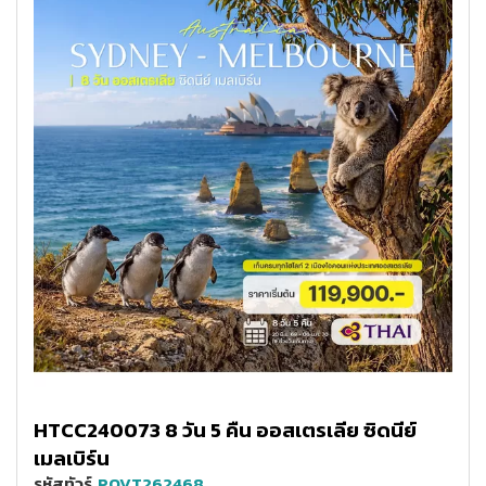
HTCC240073 8 วัน 5 คืน ออสเตรเลีย ซิดนีย์
เมลเบิร์น
รหัสทัวร์
POVT262468