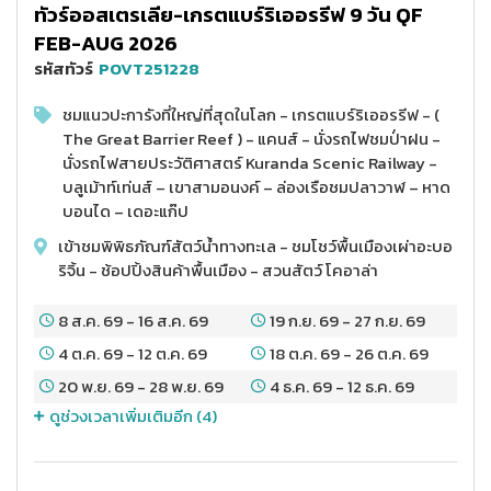
ทัวร์ออสเตรเลีย-เกรตแบร์ริเออรรีฟ 9 วัน QF
FEB-AUG 2026
รหัสทัวร์
POVT251228
ชมแนวปะการังที่ใหญ่ที่สุดในโลก - เกรตแบร์ริเออรรีฟ - (
The Great Barrier Reef ) - แคนส์ - นั่งรถไฟชมป่่าฝน -
นั่งรถไฟสายประวัติศาสตร์ Kuranda Scenic Railway -
บลูเม้าท์เท่นส์ – เขาสามอนงค์ – ล่องเรือชมปลาวาฬ – หาด
บอนได – เดอะแก๊ป
เข้าชมพิพิธภัณฑ์สัตว์น้ำทางทะเล - ชมโชว์พื้นเมืองเผ่าอะบอ
ริจิ้น - ช้อปปิ้งสินค้าพื้นเมือง - สวนสัตว์ โคอาล่า
8 ส.ค. 69
-
16 ส.ค. 69
19 ก.ย. 69
-
27 ก.ย. 69
4 ต.ค. 69
-
12 ต.ค. 69
18 ต.ค. 69
-
26 ต.ค. 69
20 พ.ย. 69
-
28 พ.ย. 69
4 ธ.ค. 69
-
12 ธ.ค. 69
ดูช่วงเวลาเพิ่มเติมอีก (
4
)