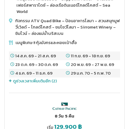
เฟอร์สพาราไดซ์ – ล่องเรือดินเนอร์โกลด์โคสต์ – Sea
World
กิจกรรม ATV Quad Bike – ป้อนอาหารโลมา – สวนสนุกมูฟ
วี่เวิลด์ – โกลด์โคสต์ - ชมโชว์โลมา – Sirromet Winery –
ชิมไวน์ – ล่องแม่น้ำบริสเบน
เมนูพิเศษ !! กุ้งมังกรและหอยเป๋าฮื้อ
14 ส.ค. 69
-
21 ส.ค. 69
11 ก.ย. 69
-
18 ก.ย. 69
23 ต.ค. 69
-
30 ต.ค. 69
20 พ.ย. 69
-
27 พ.ย. 69
4 ธ.ค. 69
-
11 ธ.ค. 69
29 ม.ค. 70
-
5 ก.พ. 70
ดูช่วงเวลาเพิ่มเติมอีก (
2
)
8 วัน
5 คืน
129,900
฿
เริ่ม